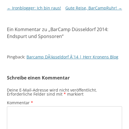
Beitragsnavigation
←
Ironblogger: Ich bin raus!
Gute Reise, BarCampRuhr!
→
Ein Kommentar zu „
BarCamp Düsseldorf 2014:
Endspurt und Sponsoren
“
Pingback:
Barcamp DÃ¼sseldorf Â´14 | Herr Kronens Blog
Schreibe einen Kommentar
Deine E-Mail-Adresse wird nicht veröffentlicht.
Erforderliche Felder sind mit
*
markiert
Kommentar
*