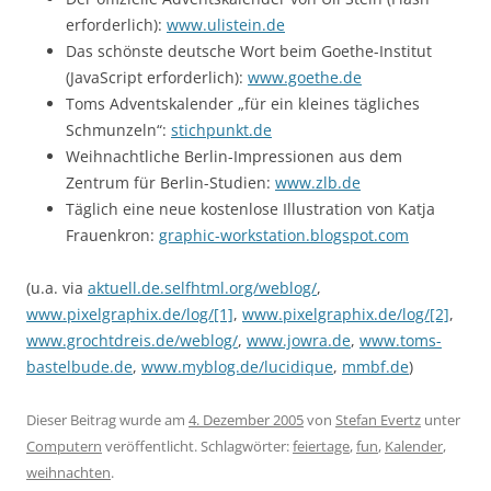
erforderlich):
www.ulistein.de
Das schönste deutsche Wort beim Goethe-Institut
(JavaScript erforderlich):
www.goethe.de
Toms Adventskalender „für ein kleines tägliches
Schmunzeln“:
stichpunkt.de
Weihnachtliche Berlin-Impressionen aus dem
Zentrum für Berlin-Studien:
www.zlb.de
Täglich eine neue kostenlose Illustration von Katja
Frauenkron:
graphic-workstation.blogspot.com
(u.a. via
aktuell.de.selfhtml.org/weblog/
,
www.pixelgraphix.de/log/[1]
,
www.pixelgraphix.de/log/[2]
,
www.grochtdreis.de/weblog/
,
www.jowra.de
,
www.toms-
bastelbude.de
,
www.myblog.de/lucidique
,
mmbf.de
)
Dieser Beitrag wurde am
4. Dezember 2005
von
Stefan Evertz
unter
Computern
veröffentlicht. Schlagwörter:
feiertage
,
fun
,
Kalender
,
weihnachten
.