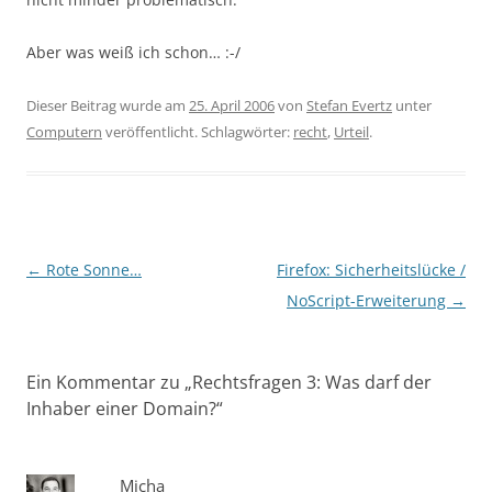
Aber was weiß ich schon… :-/
Dieser Beitrag wurde am
25. April 2006
von
Stefan Evertz
unter
Computern
veröffentlicht. Schlagwörter:
recht
,
Urteil
.
Beitragsnavigation
←
Rote Sonne…
Firefox: Sicherheitslücke /
NoScript-Erweiterung
→
Ein Kommentar zu „
Rechtsfragen 3: Was darf der
Inhaber einer Domain?
“
Micha