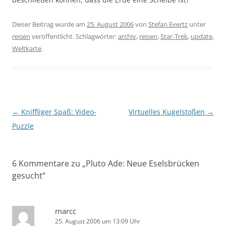
Dieser Beitrag wurde am
25. August 2006
von
Stefan Evertz
unter
reisen
veröffentlicht. Schlagwörter:
archiv
,
reisen
,
Star-Trek
,
update
,
Weltkarte
.
Beitragsnavigation
←
Kniffliger Spaß: Video-
Virtuelles Kugelstoßen
→
Puzzle
6 Kommentare zu „
Pluto Ade: Neue Eselsbrücken
gesucht
“
marcc
25. August 2006 um 13:09 Uhr