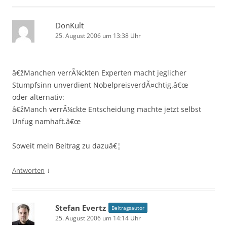
DonKult
25. August 2006 um 13:38 Uhr
â€žManchen verrÃ¼ckten Experten macht jeglicher
Stumpfsinn unverdient NobelpreisverdÃ¤chtig.â€œ
oder alternativ:
â€žManch verrÃ¼ckte Entscheidung machte jetzt selbst
Unfug namhaft.â€œ
Soweit mein Beitrag zu dazuâ€¦
↓
Antworten
Stefan Evertz
Beitragsautor
25. August 2006 um 14:14 Uhr