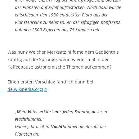
der Planeten auf zwölf aufzustocken. Noch dazu wurde
entschieden, den 1930 entdeckten Pluto aus der
Planetenreihe zu nehmen. An der elftägigen Konferenz
nahmen 2500 Experten aus 75 Ländern teil.
Was nun? Welcher Merksatz hilft meinem Gedächtnis
künftig auf die Sprünge, wenn wieder mal in der
Kaffeepause astronomische Themen aufkommen?
Einen ersten Vorschlag fand ich dann bei
de.wikipedia.org[2]
:
„
M
ein
V
ater
e
rklärt
m
ir
j
eden
S
onntag
u
nseren
N
achthimmel.“
Dabei gibt
acht
in N
acht
himmel die Anzahl der
Planeten an.