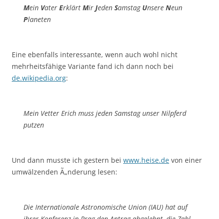
M
ein
V
ater
E
rklärt
M
ir
J
eden
S
amstag
U
nsere
N
eun
P
laneten
Eine ebenfalls interessante, wenn auch wohl nicht
mehrheitsfähige Variante fand ich dann noch bei
de.wikipedia.org
:
Mein Vetter Erich muss jeden Samstag unser Nilpferd
putzen
Und dann musste ich gestern bei
www.heise.de
von einer
umwälzenden Ã„nderung lesen:
Die Internationale Astronomische Union (IAU) hat auf
ihrer Konferenz in Prag den Antrag abgelehnt, die Zahl