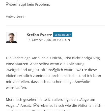
Ã¼berhaupt kein Problem.
↓
Antworten
Stefan Evertz
Beitragsautor
14. Oktober 2006 um 10:39 Uhr
Die Rechtslage kann ich als Nicht-Jurist nicht endgÃ¼ltig
einschÃ¤tzen. Aber selbst wenn die Ablichtung
„weitgehend ungestraft“ mÃ¶glich wÃ¤re, wÃ¤re diese
Aktion rechtlich zumindest problematisch – und ich kann
mir vorstellen, dass sich da schon einige AnwÃ¤lte
warmlaufen.
Moralisch gesehen halte ich allerdings den „Auge um
Auge,…“-Ansatz fÃ¼r ebenso falsch wie die Aktion an sich –