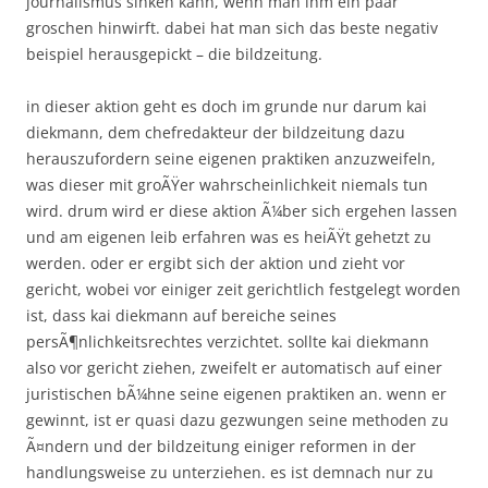
journalismus sinken kann, wenn man ihm ein paar
groschen hinwirft. dabei hat man sich das beste negativ
beispiel herausgepickt – die bildzeitung.
in dieser aktion geht es doch im grunde nur darum kai
diekmann, dem chefredakteur der bildzeitung dazu
herauszufordern seine eigenen praktiken anzuzweifeln,
was dieser mit groÃŸer wahrscheinlichkeit niemals tun
wird. drum wird er diese aktion Ã¼ber sich ergehen lassen
und am eigenen leib erfahren was es heiÃŸt gehetzt zu
werden. oder er ergibt sich der aktion und zieht vor
gericht, wobei vor einiger zeit gerichtlich festgelegt worden
ist, dass kai diekmann auf bereiche seines
persÃ¶nlichkeitsrechtes verzichtet. sollte kai diekmann
also vor gericht ziehen, zweifelt er automatisch auf einer
juristischen bÃ¼hne seine eigenen praktiken an. wenn er
gewinnt, ist er quasi dazu gezwungen seine methoden zu
Ã¤ndern und der bildzeitung einiger reformen in der
handlungsweise zu unterziehen. es ist demnach nur zu