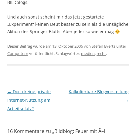
BILDblogs.
Und auch sonst scheint mir das jetzt gestartete
„Experiment“ keinen Deut besser zu sein als die unsägliche
Aktion des Springer-Blatts. Aber jeder so wie er mag
Dieser Beitrag wurde am
13. Oktober 2006
von
Stefan Evertz
unter
Computern
veröffentlicht. Schlagwörter:
medien
,
recht
.
Beitragsnavigation
←
Doch keine private
Kalkulierbare Blogvorstellung
Internet-Nutzung am
→
Arbeitsplatz?
16 Kommentare zu „
Bildblog: Feuer mit Ã–l