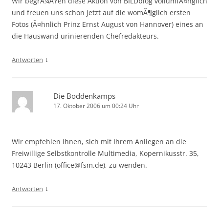
Wir begrÃ¼ÃŸen diese Aktion von BILDblog vollumfÃ¤nglich
und freuen uns schon jetzt auf die womÃ¶glich ersten
Fotos (Ã¤hnlich Prinz Ernst August von Hannover) eines an
die Hauswand urinierenden Chefredakteurs.
↓
Antworten
Die Boddenkamps
17. Oktober 2006 um 00:24 Uhr
Wir empfehlen Ihnen, sich mit Ihrem Anliegen an die
Freiwillige Selbstkontrolle Multimedia, Kopernikusstr. 35,
10243 Berlin (office@fsm.de), zu wenden.
↓
Antworten