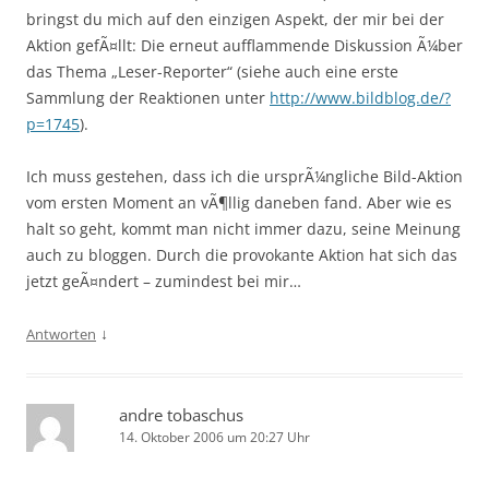
bringst du mich auf den einzigen Aspekt, der mir bei der
Aktion gefÃ¤llt: Die erneut aufflammende Diskussion Ã¼ber
das Thema „Leser-Reporter“ (siehe auch eine erste
Sammlung der Reaktionen unter
http://www.bildblog.de/?
p=1745
).
Ich muss gestehen, dass ich die ursprÃ¼ngliche Bild-Aktion
vom ersten Moment an vÃ¶llig daneben fand. Aber wie es
halt so geht, kommt man nicht immer dazu, seine Meinung
auch zu bloggen. Durch die provokante Aktion hat sich das
jetzt geÃ¤ndert – zumindest bei mir…
↓
Antworten
andre tobaschus
14. Oktober 2006 um 20:27 Uhr