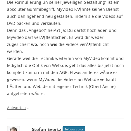
Die Formulierung „in seiner jeweiligen Gestaltung“ ist ein
absoluter Gummibegriff. MyVideo kÃ¶nnte seinen Dienst
auch dahingehend neu gestalten, indem sie die Videos auf
DVD packen und verkaufen.
Denn das „Angebot“ heiÃŸt ja: Du darfst hochladen und
MyVideo darf verÃ¶ffentlichen. Es wird dir weder
zugesichert
wo
, noch
wie
die Videos verÃ¶ffentlicht
werden.
Gerade weil die Technik weiterhin von MyVideo kommt und
lediglich die Optik von Web.de, geht das alles bis jetzt noch
komplett konform mit den AGB. Etwas anderes wÃ¤re es
gewesen, wenn MyVideo die Videos an Web.de verkauft
hÃ¤tten und Web.de mit eigener Technik (OberflÃ¤che)
aufgetreten wÃ¤re.
↓
Antworten
Stefan Evertz
Beitragsautor