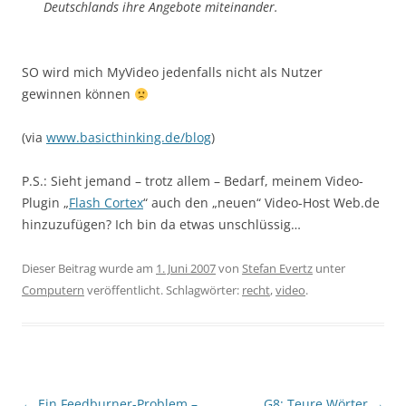
Deutschlands ihre Angebote miteinander.
SO wird mich MyVideo jedenfalls nicht als Nutzer
gewinnen können
(via
www.basicthinking.de/blog
)
P.S.: Sieht jemand – trotz allem – Bedarf, meinem Video-
Plugin „
Flash Cortex
“ auch den „neuen“ Video-Host Web.de
hinzuzufügen? Ich bin da etwas unschlüssig…
Dieser Beitrag wurde am
1. Juni 2007
von
Stefan Evertz
unter
Computern
veröffentlicht. Schlagwörter:
recht
,
video
.
Beitragsnavigation
←
Ein Feedburner-Problem –
G8: Teure Wörter
→