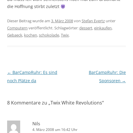
die Hoffnung stirbt zuletzt
Dieser Beitrag wurde am
3. März 2008
von
Stefan Evertz
unter
Computern
veröffentlicht. Schlagwörter:
dessert
,
einkaufen
,
Gebaeck
,
kochen
,
schokolade
,
Twix
.
Beitragsnavigation
←
BarCampRuhr: Es sind
BarCampRuhr: Die
noch Plätze da
Sponsoren
→
8 Kommentare zu „
Twix White Revolutions
“
Nils
4. März 2008 um 16:42 Uhr