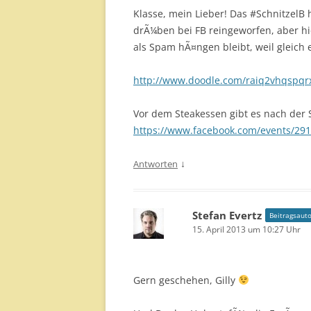
Klasse, mein Lieber! Das #SchnitzelB
drÃ¼ben bei FB reingeworfen, aber h
als Spam hÃ¤ngen bleibt, weil gleich e
http://www.doodle.com/raiq2vhqspqr
Vor dem Steakessen gibt es nach der 
https://www.facebook.com/events/29
↓
Antworten
Stefan Evertz
Beitragsauto
15. April 2013 um 10:27 Uhr
Gern geschehen, Gilly