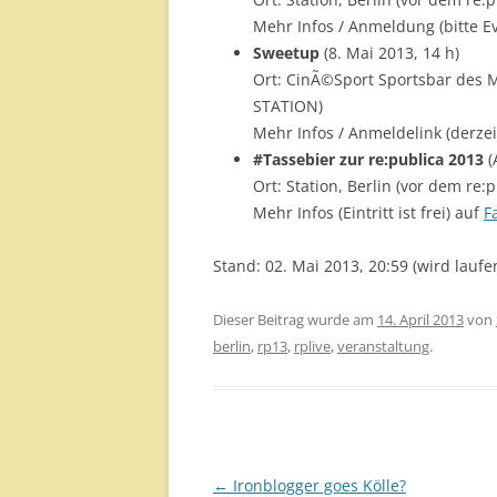
Mehr Infos / Anmeldung (bitte E
Sweetup
(8. Mai 2013, 14 h)
Ort: CinÃ©Sport Sportsbar des M
STATION)
Mehr Infos / Anmeldelink (derzei
#Tassebier zur re:publica 2013
(
Ort: Station, Berlin (vor dem re:
Mehr Infos (Eintritt ist frei) auf
F
Stand: 02. Mai 2013, 20:59 (wird laufen
Dieser Beitrag wurde am
14. April 2013
von
berlin
,
rp13
,
rplive
,
veranstaltung
.
Beitragsnavigation
←
Ironblogger goes Kölle?