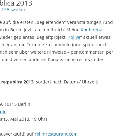
lica 2013
|
14 Antworten
 auf, die ersten „begleitenden“ Veranstaltungen rund
i) in Berlin (evtl. auch hilfreich: Meine
Konferenz-
wieder geplantes) Begleitprojekt „
rplive
“ aktuell etwas
al hier an, die Termine zu sammeln (und später auch
mich sehr über weitere Hinweise – per Kommentar, per
 die diversen anderen Kanäle, siehe rechts in der
 re:publica 2013
, sortiert nach Datum / Uhrzeit:
9, 10115 Berlin
dle
 (5. Mai 2013, 19 Uhr)
ausverkauft!) auf
rollinrestaurant.com