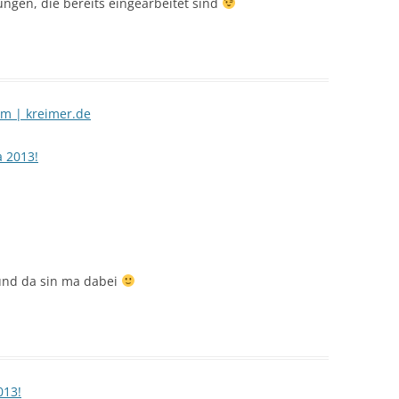
ngen, die bereits eingearbeitet sind
m | kreimer.de
a 2013!
und da sin ma dabei
013!