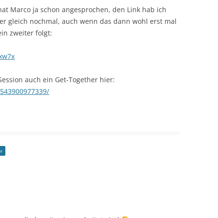
 hat Marco ja schon angesprochen, den Link hab ich
ier gleich nochmal, auch wenn das dann wohl erst mal
in zweiter folgt:
xw7x
Session auch ein Get-Together hier:
1543900977339/
r