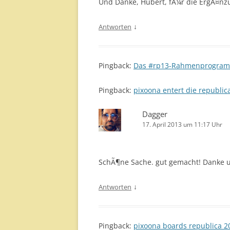
Und Danke, Hubert, fÃ¼r die ErgÃ¤nzu
↓
Antworten
Pingback:
Das #rp13-Rahmenprogram
Pingback:
pixoona entert die republic
Dagger
17. April 2013 um 11:17 Uhr
SchÃ¶ne Sache. gut gemacht! Danke 
↓
Antworten
Pingback:
pixoona boards republica 2