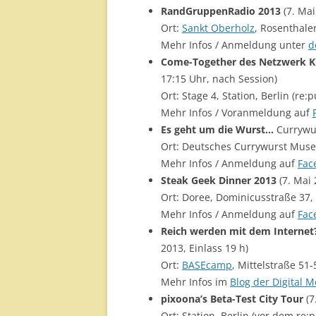
RandGruppenRadio 2013
(7. Mai
Ort:
Sankt Oberholz
, Rosenthale
Mehr Infos / Anmeldung unter
d
Come-Together des Netzwerk K
17:15 Uhr, nach Session)
Ort: Stage 4, Station, Berlin (re:
Mehr Infos / Voranmeldung auf
Es geht um die Wurst…
Currywur
Ort: Deutsches Currywurst Muse
Mehr Infos / Anmeldung auf
Fac
Steak Geek Dinner 2013
(7. Mai 
Ort: Doree, Dominicusstraße 37,
Mehr Infos / Anmeldung auf
Fac
Reich werden mit dem Interne
2013, Einlass 19 h)
Ort:
BASEcamp
, Mittelstraße 51-
Mehr Infos im
Blog der Digital
pixoona’s Beta-Test City Tour
(7
Ort: Station, Berlin (vor dem re: