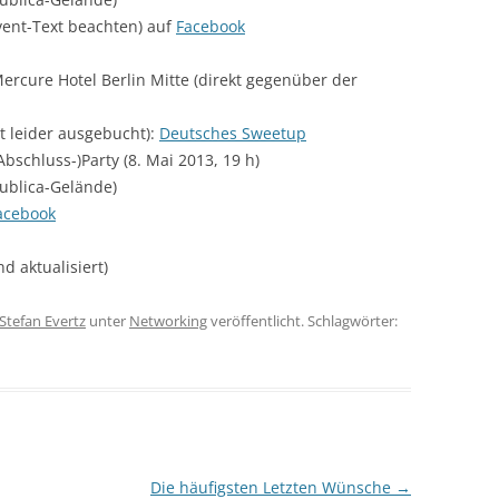
vent-Text beachten) auf
Facebook
ercure Hotel Berlin Mitte (direkt gegenüber der
t leider ausgebucht):
Deutsches Sweetup
Abschluss-)Party (8. Mai 2013, 19 h)
publica-Gelände)
acebook
d aktualisiert)
Stefan Evertz
unter
Networking
veröffentlicht. Schlagwörter:
Die häufigsten Letzten Wünsche
→