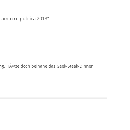
amm re:publica 2013
“
g. HÃ¤tte doch beinahe das Geek-Steak-Dinner