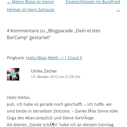
Beitragsnavigation
←
Meine Blase ist meine
Eingeschlossen im Burgfried
Heimat ist mein Zuhause
→
4 Kommentare zu „
Blogparade „Dein erstes
BarCamp“ gestartet
“
Pingback:
Hallo (Blog-)Welt! :-) | Cloud 9
Ulrike Zecher
13. Oktober 2013 um 21:28 Uhr
Hallo Stefan,
puh, ich habe es gerade noch geschafft. – Ich hoffe, wir
sind beide in derselben Zeitzone. – Danke fÃ¼r Deine tolle
Orga des #barcampDUS und Deine VortrÃ¤ge.
Als kleines „Danke schÃ¶n“ habe ich an diesem Sonntag