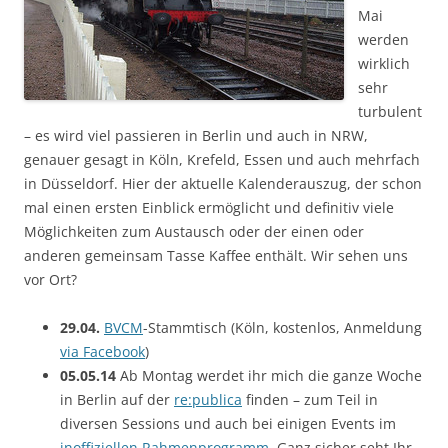
Mai
werden
wirklich
sehr
turbulent
– es wird viel passieren in Berlin und auch in NRW,
genauer gesagt in Köln, Krefeld, Essen und auch mehrfach
in Düsseldorf. Hier der aktuelle Kalenderauszug, der schon
mal einen ersten Einblick ermöglicht und definitiv viele
Möglichkeiten zum Austausch oder der einen oder
anderen gemeinsam Tasse Kaffee enthält. Wir sehen uns
vor Ort?
29.04.
BVCM
-Stammtisch (Köln, kostenlos, Anmeldung
via Facebook
)
05.05.14
Ab Montag werdet ihr mich die ganze Woche
in Berlin auf der
re:publica
finden – zum Teil in
diversen Sessions und auch bei einigen Events im
inoffiziellen Rahmenprogramm
. Ganz sicher seht Ihr