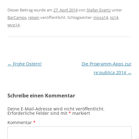
Dieser Beitrag wurde am
27. April 2014
von
Stefan Evertz
unter
BarCamps
,
reisen
veröffentlicht. Schlagwörter:
moca14
,
rp14
,
wvp14
.
Beitragsnavigation
←
Frohe Ostern!
Die Programm-Apps zur
re:publica 2014
→
Schreibe einen Kommentar
Deine E-Mail-Adresse wird nicht veröffentlicht.
Erforderliche Felder sind mit
*
markiert
Kommentar
*