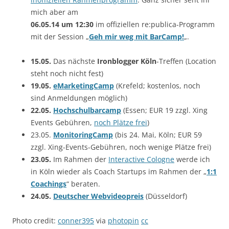
mich aber am
06.05.14 um 12:30
im offiziellen re:publica-Programm
mit der Session „
Geh mir weg mit BarCamp!
„.
15.05.
Das nächste
Ironblogger Köln
-Treffen (Location
steht noch nicht fest)
19.05.
eMarketingCamp
(Krefeld; kostenlos, noch
sind Anmeldungen möglich)
22.05.
Hochschulbarcamp
(Essen; EUR 19 zzgl. Xing
Events Gebühren,
noch Plätze frei
)
23.05.
MonitoringCamp
(bis 24. Mai, Köln; EUR 59
zzgl. Xing-Events-Gebühren, noch wenige Plätze frei)
23.05.
Im Rahmen der
Interactive Cologne
werde ich
in Köln wieder als Coach Startups im Rahmen der „
1:1
Coachings
“ beraten.
24.05.
Deutscher Webvideopreis
(Düsseldorf)
Photo credit:
conner395
via
photopin
cc