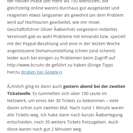
der heißen Phase (bei mehr als 150 Menschen, die
gleichzeitig online waren) durchaus gut ausgelastet und
reagierten etwas langsamer als gewohnt (an dem Problem
wird auf Hochtouren gearbeitet, wie mir mixxt-
Geschäftsführer Oliver Ãœberholz vorgestern mitteilte).
Vereinzelt gab es wohl Probleme mit Amiando bzw. speziell
mit der Paypal-Bezahlung und eine in der letzten Woche
angestossene Domainumstellung schien (und scheint)
leider auch bei einigen zu Problemen beim Zugriff auf
http://www.bcruhr.de geführt zu haben (Einige Tipps
hierzu
drüben bei Google+
).
Ã„hnlich ging es dann auch
gestern abend bei der zweiten
Ticketwelle
. Es tummelten sich über 100 Leute im
Netzwerk, um eines der 30 Tickets zu bekommen – viele
davon schon zum zweiten Mal. Nach rund 1 Minute waren
alle Tickets weg. Ich habe dann nach kurzer Ãœberlegung
entschieden, noch 35 weitere Tickets freizugeben. Auch
diese waren nach gut 2 Minuten weg.