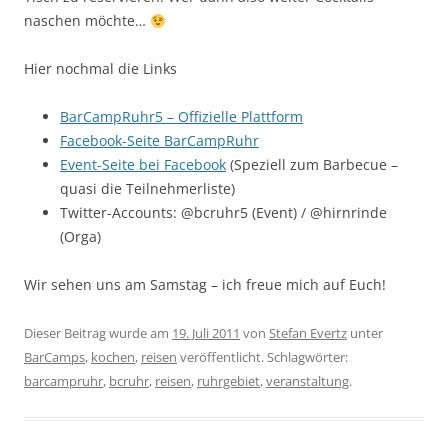
naschen möchte…
Hier nochmal die Links
BarCampRuhr5 – Offizielle Plattform
Facebook-Seite BarCampRuhr
Event-Seite bei Facebook
(Speziell zum Barbecue –
quasi die Teilnehmerliste)
Twitter-Accounts: @bcruhr5 (Event) / @hirnrinde
(Orga)
Wir sehen uns am Samstag – ich freue mich auf Euch!
Dieser Beitrag wurde am
19. Juli 2011
von
Stefan Evertz
unter
BarCamps
,
kochen
,
reisen
veröffentlicht. Schlagwörter:
barcampruhr
,
bcruhr
,
reisen
,
ruhrgebiet
,
veranstaltung
.