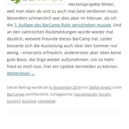
Herzensprojekte fehlen,
weil man eben ab und zu auch mal Geld verdienen muss.
Besonders schmerzlich war dies aber im Februar, als ich
die
7. Auflage des BarCamp Ruhr verschieben musste
. Und
an den zahlreichen Rückmeldungen wurde wieder mal
deutlich, wieviele Freunde dieses BarCamp hat. Leider
besserte sich die Auslastung auch über den Sommer nur
wenig – einerseits erfreulich, andererseits aber eben keine
gute Basis, die Orga wieder aufzunehmen. Um so mehr
freut es mich nun, hier ein Update vermelden zu können.
Weiterlesen
→
Dieser Beitrag wurde am
4. November 2014
von
Stefan Evertz
unter
BarCamps
veröffentlicht. Schlagwörter:
barcampruhr
,
bcruhr
,
bcruhr7
,
bcruhr8
,
ruhrgebiet
.