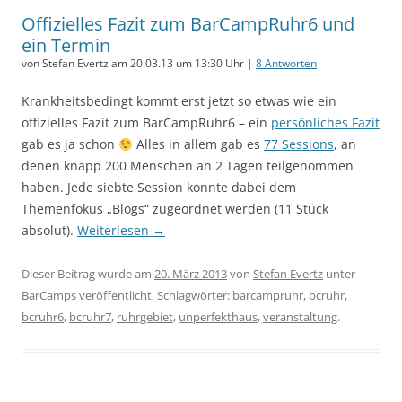
Offizielles Fazit zum BarCampRuhr6 und
ein Termin
von Stefan Evertz am 20.03.13 um 13:30 Uhr |
8 Antworten
Krankheitsbedingt kommt erst jetzt so etwas wie ein
offizielles Fazit zum BarCampRuhr6 – ein
persönliches Fazit
gab es ja schon
Alles in allem gab es
77 Sessions
, an
denen knapp 200 Menschen an 2 Tagen teilgenommen
haben. Jede siebte Session konnte dabei dem
Themenfokus „Blogs“ zugeordnet werden (11 Stück
absolut).
Weiterlesen
→
Dieser Beitrag wurde am
20. März 2013
von
Stefan Evertz
unter
BarCamps
veröffentlicht. Schlagwörter:
barcampruhr
,
bcruhr
,
bcruhr6
,
bcruhr7
,
ruhrgebiet
,
unperfekthaus
,
veranstaltung
.