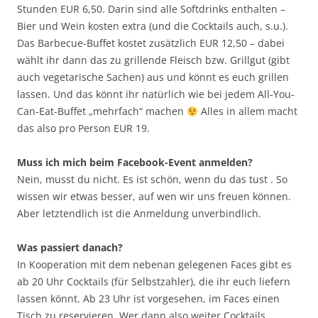
Stunden EUR 6,50. Darin sind alle Softdrinks enthalten –
Bier und Wein kosten extra (und die Cocktails auch, s.u.).
Das Barbecue-Buffet kostet zusätzlich EUR 12,50 – dabei
wählt ihr dann das zu grillende Fleisch bzw. Grillgut (gibt
auch vegetarische Sachen) aus und könnt es euch grillen
lassen. Und das könnt ihr natürlich wie bei jedem All-You-
Can-Eat-Buffet „mehrfach“ machen
Alles in allem macht
das also pro Person EUR 19.
Muss ich mich beim Facebook-Event anmelden?
Nein, musst du nicht. Es ist schön, wenn du das tust . So
wissen wir etwas besser, auf wen wir uns freuen können.
Aber letztendlich ist die Anmeldung unverbindlich.
Was passiert danach?
In Kooperation mit dem nebenan gelegenen Faces gibt es
ab 20 Uhr Cocktails (für Selbstzahler), die ihr euch liefern
lassen könnt. Ab 23 Uhr ist vorgesehen, im Faces einen
Tisch zu reservieren. Wer dann also weiter Cocktails