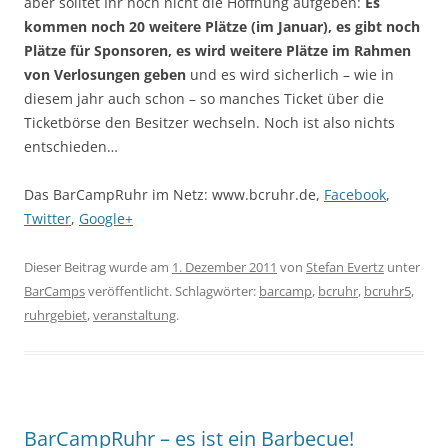
aber solltet Ihr noch nicht die Hoffnung aufgeben:
Es
kommen noch 20 weitere Plätze (im Januar), es gibt noch
Plätze für Sponsoren, es wird weitere Plätze im Rahmen
von Verlosungen geben
und es wird sicherlich – wie in
diesem jahr auch schon – so manches Ticket über die
Ticketbörse den Besitzer wechseln. Noch ist also nichts
entschieden…
Das BarCampRuhr im Netz: www.bcruhr.de,
Facebook
,
Twitter
,
Google+
Dieser Beitrag wurde am
1. Dezember 2011
von
Stefan Evertz
unter
BarCamps
veröffentlicht. Schlagwörter:
barcamp
,
bcruhr
,
bcruhr5
,
ruhrgebiet
,
veranstaltung
.
BarCampRuhr – es ist ein Barbecue!