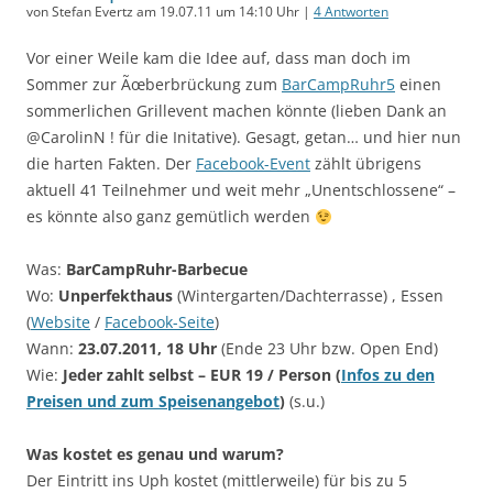
von Stefan Evertz am 19.07.11 um 14:10 Uhr |
4 Antworten
Vor einer Weile kam die Idee auf, dass man doch im
Sommer zur Ãœberbrückung zum
BarCampRuhr5
einen
sommerlichen Grillevent machen könnte (lieben Dank an
@CarolinN ! für die Initative). Gesagt, getan… und hier nun
die harten Fakten. Der
Facebook-Event
zählt übrigens
aktuell 41 Teilnehmer und weit mehr „Unentschlossene“ –
es könnte also ganz gemütlich werden
Was:
BarCampRuhr-Barbecue
Wo:
Unperfekthaus
(Wintergarten/Dachterrasse) , Essen
(
Website
/
Facebook-Seite
)
Wann:
23.07.2011, 18 Uhr
(Ende 23 Uhr bzw. Open End)
Wie:
Jeder zahlt selbst – EUR 19 / Person (
Infos zu den
Preisen und zum Speisenangebot
)
(s.u.)
Was kostet es genau und warum?
Der Eintritt ins Uph kostet (mittlerweile) für bis zu 5