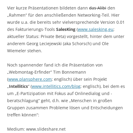
Vier kurze Präsentationen bildeten dann
das Alibi
den
„Rahmen“ für den anschließenden Networking-Teil. Hier
wurde u.a. die bereits sehr vielversprechende Version 0.01
des Fakturierungs-Tools
SalesKing
(
www.salesking.eu
;
aktueller Status: Private Beta) vorgestellt, hinter dem unter
anderem Georg Leciejewski (aka Schorsch) und Ole
Wiemeler stehen.
Noch spannender fand ich die Präsentation von
„Webmontag-Erfinder“ Tim Bonnemann
(
www.plansphere.com
; englisch) über sein Projekt
„
Intellitics
“ (
www.intellitics.com/blog
; englisch), bei dem es
um „E-Partizipation mit Fokus auf Onlinedialog und -
beratschlagung“ geht, d.h. wie „Menschen in großen
Gruppen zusammen Probleme lösen und Entscheidungen
treffen können“:
Medium: www.slideshare.net