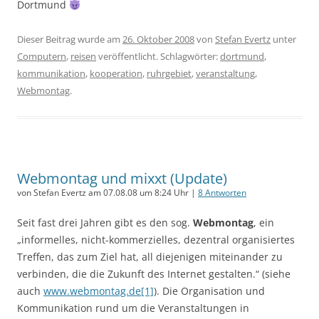
Dortmund
Dieser Beitrag wurde am
26. Oktober 2008
von
Stefan Evertz
unter
Computern
,
reisen
veröffentlicht. Schlagwörter:
dortmund
,
kommunikation
,
kooperation
,
ruhrgebiet
,
veranstaltung
,
Webmontag
.
Webmontag und mixxt (Update)
von Stefan Evertz am 07.08.08 um 8:24 Uhr |
8 Antworten
Seit fast drei Jahren gibt es den sog.
Webmontag
, ein
„informelles, nicht-kommerzielles, dezentral organisiertes
Treffen, das zum Ziel hat, all diejenigen miteinander zu
verbinden, die die Zukunft des Internet gestalten.“ (siehe
auch
www.webmontag.de[1]
). Die Organisation und
Kommunikation rund um die Veranstaltungen in