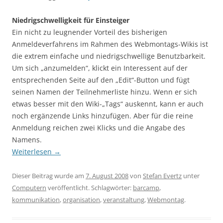
Niedrigschwelligkeit für Einsteiger
Ein nicht zu leugnender Vorteil des bisherigen
Anmeldeverfahrens im Rahmen des Webmontags-Wikis ist
die extrem einfache und niedrigschwellige Benutzbarkeit.
Um sich „anzumelden“, klickt ein Interessent auf der
entsprechenden Seite auf den „Edit“-Button und fügt
seinen Namen der Teilnehmerliste hinzu. Wenn er sich
etwas besser mit den Wiki-„Tags“ auskennt, kann er auch
noch ergänzende Links hinzufügen. Aber für die reine
Anmeldung reichen zwei Klicks und die Angabe des
Namens.
Weiterlesen
→
Dieser Beitrag wurde am
7. August 2008
von
Stefan Evertz
unter
Computern
veröffentlicht. Schlagwörter:
barcamp
,
kommunikation
,
organisation
,
veranstaltung
,
Webmontag
.