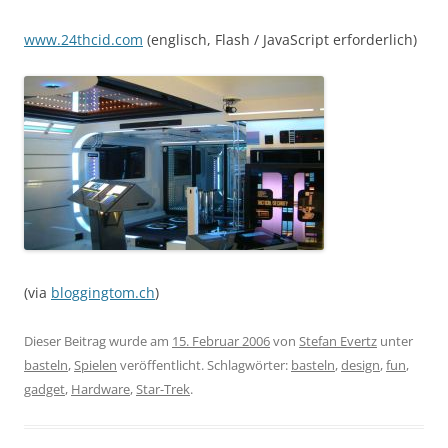
www.24thcid.com
(englisch, Flash / JavaScript erforderlich)
(via
bloggingtom.ch
)
Dieser Beitrag wurde am
15. Februar 2006
von
Stefan Evertz
unter
basteln
,
Spielen
veröffentlicht. Schlagwörter:
basteln
,
design
,
fun
,
gadget
,
Hardware
,
Star-Trek
.