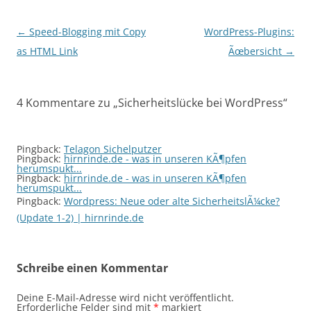
Beitragsnavigation
←
Speed-Blogging mit Copy
WordPress-Plugins:
as HTML Link
Ãœbersicht
→
4 Kommentare zu „
Sicherheitslücke bei WordPress
“
Pingback:
Telagon Sichelputzer
Pingback:
hirnrinde.de - was in unseren KÃ¶pfen
herumspukt...
Pingback:
hirnrinde.de - was in unseren KÃ¶pfen
herumspukt...
Pingback:
Wordpress: Neue oder alte SicherheitslÃ¼cke?
(Update 1-2) | hirnrinde.de
Schreibe einen Kommentar
Deine E-Mail-Adresse wird nicht veröffentlicht.
Erforderliche Felder sind mit
*
markiert