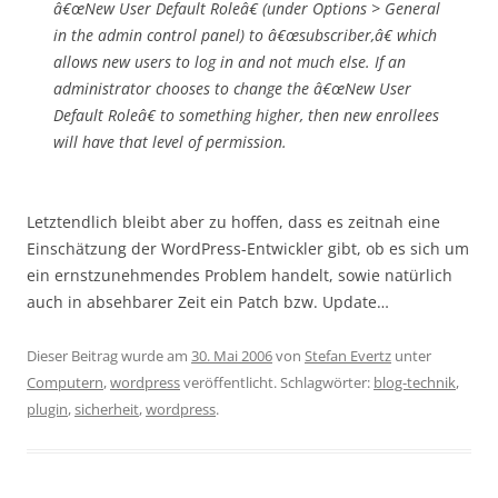
â€œNew User Default Roleâ€ (under Options > General
in the admin control panel) to â€œsubscriber,â€ which
allows new users to log in and not much else. If an
administrator chooses to change the â€œNew User
Default Roleâ€ to something higher, then new enrollees
will have that level of permission.
Letztendlich bleibt aber zu hoffen, dass es zeitnah eine
Einschätzung der WordPress-Entwickler gibt, ob es sich um
ein ernstzunehmendes Problem handelt, sowie natürlich
auch in absehbarer Zeit ein Patch bzw. Update…
Dieser Beitrag wurde am
30. Mai 2006
von
Stefan Evertz
unter
Computern
,
wordpress
veröffentlicht. Schlagwörter:
blog-technik
,
plugin
,
sicherheit
,
wordpress
.