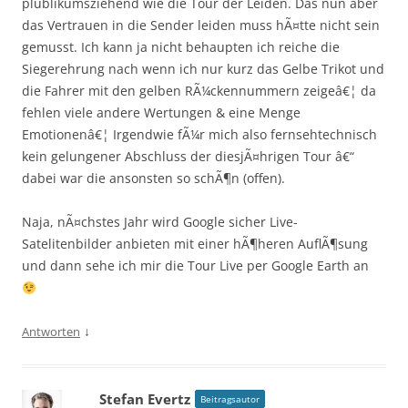
plublikumsziehend wie die Tour der Leiden. Das nun aber
das Vertrauen in die Sender leiden muss hÃ¤tte nicht sein
gemusst. Ich kann ja nicht behaupten ich reiche die
Siegerehrung nach wenn ich nur kurz das Gelbe Trikot und
die Fahrer mit den gelben RÃ¼ckennummern zeigeâ€¦ da
fehlen viele andere Wertungen & eine Menge
Emotionenâ€¦ Irgendwie fÃ¼r mich also fernsehtechnisch
kein gelungener Abschluss der diesjÃ¤hrigen Tour â€“
dabei war die ansonsten so schÃ¶n (offen).
Naja, nÃ¤chstes Jahr wird Google sicher Live-
Satelitenbilder anbieten mit einer hÃ¶heren AuflÃ¶sung
und dann sehe ich mir die Tour Live per Google Earth an
↓
Antworten
Stefan Evertz
Beitragsautor