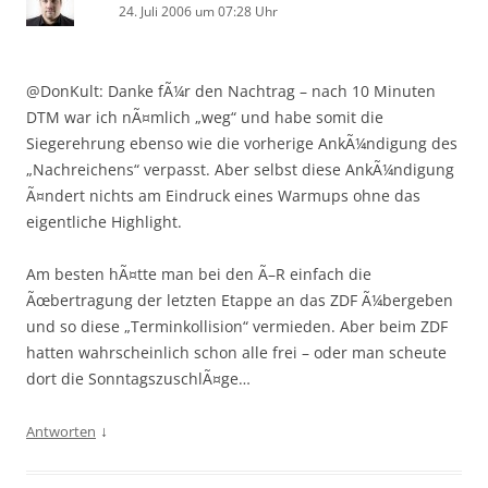
24. Juli 2006 um 07:28 Uhr
@DonKult: Danke fÃ¼r den Nachtrag – nach 10 Minuten
DTM war ich nÃ¤mlich „weg“ und habe somit die
Siegerehrung ebenso wie die vorherige AnkÃ¼ndigung des
„Nachreichens“ verpasst. Aber selbst diese AnkÃ¼ndigung
Ã¤ndert nichts am Eindruck eines Warmups ohne das
eigentliche Highlight.
Am besten hÃ¤tte man bei den Ã–R einfach die
Ãœbertragung der letzten Etappe an das ZDF Ã¼bergeben
und so diese „Terminkollision“ vermieden. Aber beim ZDF
hatten wahrscheinlich schon alle frei – oder man scheute
dort die SonntagszuschlÃ¤ge…
↓
Antworten