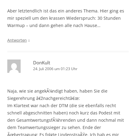
Aber letztendlich ist das ein anderes Thema. Hier ging es
mir speziell um den krassen Wiederspruch: 30 Stunden
Warmup – und dann gehen alle nach Hause…
↓
Antworten
DonKult
24. Juli 2006 um 01:23 Uhr
Naja, wie sie angekÃ¼ndigt haben, haben Sie die
Siegerehrung â€žnachgereichtâ€œ:
Im Klartext war nach der DTM (die sie ebenfalls recht
schnell abgeschnitten haben) noch kurz das Podest mit
den GesamtwertungsfÃ¼hrenden und dann nochmal mit
dem Teamwertungssieger zu sehen. Ende der
Ãœbertragung: Es folgte LindenstraÃŸe. Ich hab es mir