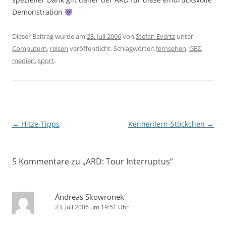
Demonstration
Dieser Beitrag wurde am
23. Juli 2006
von
Stefan Evertz
unter
Computern
,
reisen
veröffentlicht. Schlagwörter:
fernsehen
,
GEZ
,
medien
,
sport
.
Beitragsnavigation
←
Hitze-Tipps
Kennenlern-Stöckchen
→
5 Kommentare zu „
ARD: Tour Interruptus
“
Andreas Skowronek
23. Juli 2006 um 19:51 Uhr