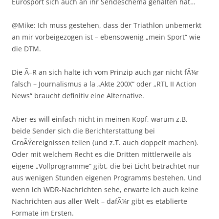
Eurosport sich auch an ihr Sendeschema gehalten hat…
@Mike: Ich muss gestehen, dass der Triathlon unbemerkt
an mir vorbeigezogen ist – ebensowenig „mein Sport“ wie
die DTM.
Die Ã–R an sich halte ich vom Prinzip auch gar nicht fÃ¼r
falsch – Journalismus a la „Akte 200X“ oder „RTL II Action
News“ braucht definitiv eine Alternative.
Aber es will einfach nicht in meinen Kopf, warum z.B.
beide Sender sich die Berichterstattung bei
GroÃŸereignissen teilen (und z.T. auch doppelt machen).
Oder mit welchem Recht es die Dritten mittlerweile als
eigene „Vollprogramme“ gibt, die bei Licht betrachtet nur
aus wenigen Stunden eigenen Programms bestehen. Und
wenn ich WDR-Nachrichten sehe, erwarte ich auch keine
Nachrichten aus aller Welt – dafÃ¼r gibt es etablierte
Formate im Ersten.