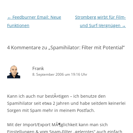
Beitragsnavigation
←
Feedburner Email: Neue
Stromberg wirbt für Film-
Funktionen
und Surf-Vergnügen
→
4 Kommentare zu „
Spamihilator: Filter mit Potential
“
Frank
8. September 2006 um 19:16 Uhr
Kann ich auch nur bestÃ¤tigen – ich benutze den
Spamihilator seit etwa 2 Jahren und habe seitdem keinerlei
Sorgen mit Spam mehr in meinem Postfach.
Mit der Import/Export MÃ¶glichkeit kann man sich
Einstellungen & vom Spam-Filter „gelerntes“ auch einfach