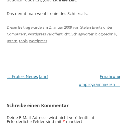
Das nennt man wohl Ironie des Schicksals.
Dieser Beitrag wurde am
2. Januar 2009
von
Stefan Evertz
unter
Computern
,
wordpress
veröffentlicht. Schlagwörter:
blog-technik
,
Intern
,
tools
,
wordpress
.
Beitragsnavigation
←
Frohes Neues Jahr!
Ernährung
umprogrammieren
→
Schreibe einen Kommentar
Deine E-Mail-Adresse wird nicht veröffentlicht.
Erforderliche Felder sind mit
*
markiert