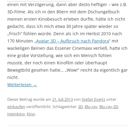
einen mit Verzögerung, dann aber desto heftiger – wie z.B.
3D-Filme. Als ich in den 80ern mit dem Dschungelbuch
meinen ersten Kinobesuch erleben durfte, hätte ich nicht
gedacht, dass ich mich etwa 30 Jahre später wieder so
„frisch“ fühlen würde. Denn als ich im Herbst 2010 nach
170 Minuten „
Avatar 3D – Aufbruch nach Pandora
“ mit
wackeligen Beinen das Essener Cinemaxx verließ, hatte ich
eine grobe Vorstellung, wie sich ein Mensch fühlen
musste, der noch einen Kinofilm oder überhaupt
Bewegtbild gesehen hatte… „Wow!“ reicht da eigentlich gar
nicht.
Weiterlesen
→
Dieser Beitrag wurde am
21. Juli 2013
von
Stefan Evertz
unter
einkaufen
veröffentlicht. Schlagwörter:
3D
,
Blu-ray
,
Blu-ray-3D
,
Heimkino
,
Kino
.