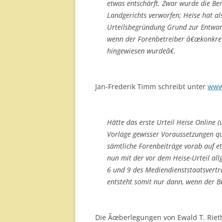
etwas entschärft. Zwar wurde die Be
Landgerichts verworfen; Heise hat al
Urteilsbegründung Grund zur Entwarn
wenn der Forenbetreiber â€œkonkret 
hingewiesen wurdeâ€.
Jan-Frederik Timm schreibt unter
www
Hätte das erste Urteil Heise Online (
Vorlage gewisser Voraussetzungen qua
sämtliche Forenbeiträge vorab auf e
nun mit der vor dem Heise-Urteil al
6 und 9 des Mediendienststaatsvertra
entsteht somit nur dann, wenn der B
Die Ãœberlegungen von Ewald T. Rieth