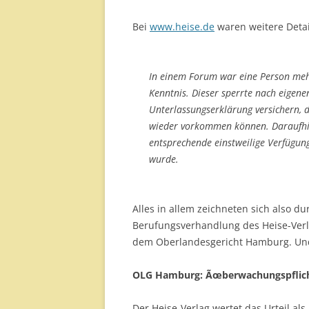
Bei
www.heise.de
waren weitere Detai
In einem Forum war eine Person meh
Kenntnis. Dieser sperrte nach eigene
Unterlassungserklärung versichern, d
wieder vorkommen können. Daraufhin 
entsprechende einstweilige Verfügung
wurde.
Alles in allem zeichneten sich also d
Berufungsverhandlung des Heise-Verl
dem Oberlandesgericht Hamburg. Un
OLG Hamburg: Ãœberwachungspflicht
Der Heise-Verlag wertet das Urteil als