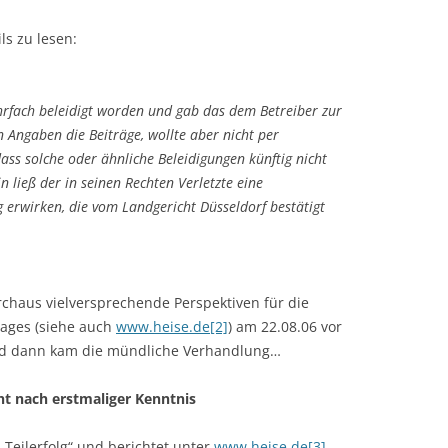
ls zu lesen:
rfach beleidigt worden und gab das dem Betreiber zur
n Angaben die Beiträge, wollte aber nicht per
ass solche oder ähnliche Beleidigungen künftig nicht
ließ der in seinen Rechten Verletzte eine
 erwirken, die vom Landgericht Düsseldorf bestätigt
urchaus vielversprechende Perspektiven für die
ages (siehe auch
www.heise.de[2]
) am 22.08.06 vor
d dann kam die mündliche Verhandlung…
 nach erstmaliger Kenntnis
 „Teilerfolg“ und berichtet unter
www.heise.de[3]