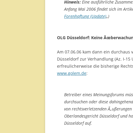
Hinweis:
Eine ausführliche Zusamme
Anfang Mai 2006 findet sich im Artike
Forenhaftung (Update)
„)
OLG Düsseldorf: Keine Ãœberwachun
Am 07.06.06 kam dann ein durchaus v
Düsseldorf zur Verhandlung (Az. I-15 U
erfreulicherweise die bisherige Rech
www.golem.de
:
Betreiber eines Meinungsforums müss
durchsuchen oder diese dahingehend
von rechtsverletzenden Ã„ußerungen h
Oberlandesgericht Düsseldorf und ho
Düsseldorf auf.