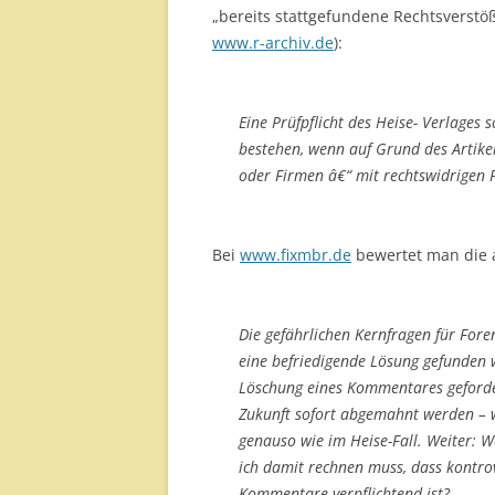
„bereits stattgefundene Rechtsverstöße
www.r-archiv.de
):
Eine Prüfpflicht des Heise- Verlages 
bestehen, wenn auf Grund des Artike
oder Firmen â€“ mit rechtswidrigen P
Bei
www.fixmbr.de
bewertet man die ak
Die gefährlichen Kernfragen für Fore
eine befriedigende Lösung gefunden w
Löschung eines Kommentares geforde
Zukunft sofort abgemahnt werden – w
genauso wie im Heise-Fall. Weiter: Wo
ich damit rechnen muss, dass kontrov
Kommentare verpflichtend ist?