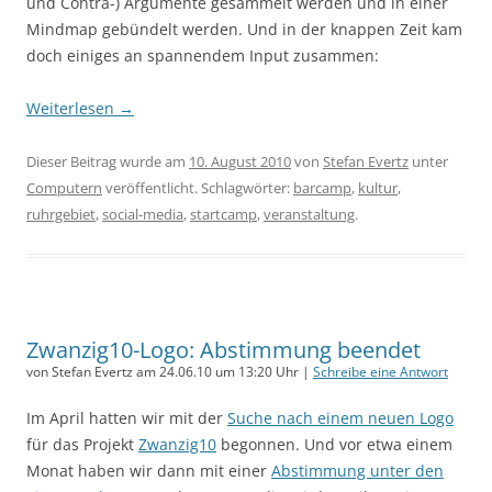
und Contra-) Argumente gesammelt werden und in einer
Mindmap gebündelt werden. Und in der knappen Zeit kam
doch einiges an spannendem Input zusammen:
Weiterlesen
→
Dieser Beitrag wurde am
10. August 2010
von
Stefan Evertz
unter
Computern
veröffentlicht. Schlagwörter:
barcamp
,
kultur
,
ruhrgebiet
,
social-media
,
startcamp
,
veranstaltung
.
Zwanzig10-Logo: Abstimmung beendet
von Stefan Evertz am 24.06.10 um 13:20 Uhr |
Schreibe eine Antwort
Im April hatten wir mit der
Suche nach einem neuen Logo
für das Projekt
Zwanzig10
begonnen. Und vor etwa einem
Monat haben wir dann mit einer
Abstimmung unter den