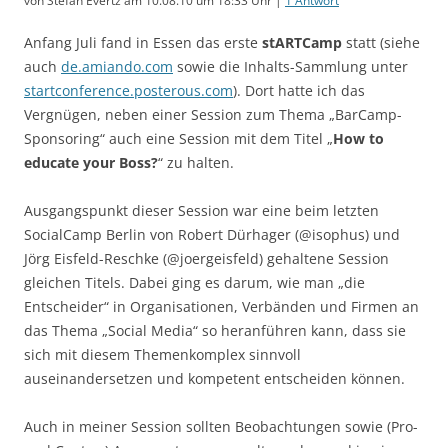
von Stefan Evertz am 10.08.10 um 18:33 Uhr |
1 Antwort
Anfang Juli fand in Essen das erste
stARTCamp
statt (siehe
auch
de.amiando.com
sowie die Inhalts-Sammlung unter
startconference.posterous.com
). Dort hatte ich das
Vergnügen, neben einer Session zum Thema „BarCamp-
Sponsoring“ auch eine Session mit dem Titel „
How to
educate your Boss?
“ zu halten.
Ausgangspunkt dieser Session war eine beim letzten
SocialCamp Berlin von Robert Dürhager (@isophus) und
Jörg Eisfeld-Reschke (@joergeisfeld) gehaltene Session
gleichen Titels. Dabei ging es darum, wie man „die
Entscheider“ in Organisationen, Verbänden und Firmen an
das Thema „Social Media“ so heranführen kann, dass sie
sich mit diesem Themenkomplex sinnvoll
auseinandersetzen und kompetent entscheiden können.
Auch in meiner Session sollten Beobachtungen sowie (Pro-