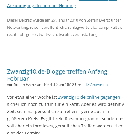
Ankündigung drüben bei Henning
Dieser Beitrag wurde am
27. Januar 2010
von
Stefan Evertz
unter
Networking
,
reisen
veröffentlicht. Schlagwörter:
barcamp
,
kultur
,
recht
,
ruhrgebiet
,
twittwoch
,
twruhr
,
veranstaltung
.
Zwanzig10.de-Bloggertreffen Anfang
Februar
von Stefan Evertz am 16.01.10 um 10:12 Uhr |
18 Antworten
Vor etwa einer Woche ist
Zwanzig10.de
online gegangen
–
sicherlich noch zu früh für ein Fazit. Aber es wird definitiv
Zeit, sich mal persönlich zu treffen – gerne auch in
größerem Kreis. Es gibt kein Riesenprogramm, sondern es
soll eher ein formloses, gemütliches Treffen werden. Hier
also der Termin: