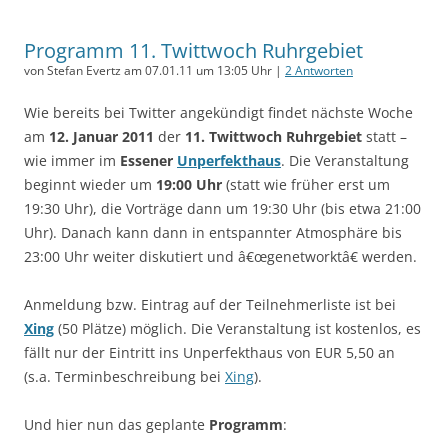
Programm 11. Twittwoch Ruhrgebiet
von Stefan Evertz am 07.01.11 um 13:05 Uhr |
2 Antworten
Wie bereits bei Twitter angekündigt findet nächste Woche
am
12. Januar 2011
der
11. Twittwoch Ruhrgebiet
statt –
wie immer im
Essener
Unperfekthaus
. Die Veranstaltung
beginnt wieder um
19:00 Uhr
(statt wie früher erst um
19:30 Uhr), die Vorträge dann um 19:30 Uhr (bis etwa 21:00
Uhr). Danach kann dann in entspannter Atmosphäre bis
23:00 Uhr weiter diskutiert und â€œgenetworktâ€ werden.
Anmeldung bzw. Eintrag auf der Teilnehmerliste ist bei
Xing
(50 Plätze) möglich. Die Veranstaltung ist kostenlos, es
fällt nur der Eintritt ins Unperfekthaus von EUR 5,50 an
(s.a. Terminbeschreibung bei
Xing
).
Und hier nun das geplante
Programm
: