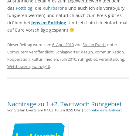
Ausführliche Detailinfos zum Logowettbewerb (bei dem
das
Pottblog
, die
Ruhrbarone
und auch ich als Vorab-Jury
fungieren werden) und natürlich auch zum Preis gibt es
drüben bei
Jens im Pottblog
. Und jetzt bin ich einfach mal
auf Eure Vorschläge gespannt
Dieser Beitrag wurde am
6. April 2010
von
Stefan Evertz
unter
Computern
veröffentlicht. Schlagwörter:
design
,
kommunikation
,
kooperation
,
kultur
,
medien
,
ruhr2010
,
ruhrgebiet
,
veranstaltung
,
Wettbewerb
,
zwanzig10
.
Nachträge zu 1.+2. Twittwoch Ruhrgebiet
von Stefan Evertz am 07.02.10 um 8:55 Uhr |
Schreibe eine Antwort