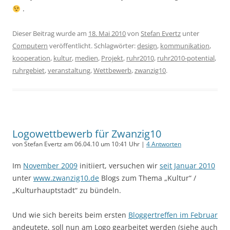
.
Dieser Beitrag wurde am
18. Mai 2010
von
Stefan Evertz
unter
Computern
veröffentlicht. Schlagwörter:
design
,
kommunikation
,
kooperation
,
kultur
,
medien
,
Projekt
,
ruhr2010
,
ruhr2010-potential
,
ruhrgebiet
,
veranstaltung
,
Wettbewerb
,
zwanzig10
.
Logowettbewerb für Zwanzig10
von Stefan Evertz am 06.04.10 um 10:41 Uhr |
4 Antworten
Im
November 2009
initiiert, versuchen wir
seit Januar 2010
unter
www.zwanzig10.de
Blogs zum Thema „Kultur“ /
„Kulturhauptstadt“ zu bündeln.
Und wie sich bereits beim ersten
Bloggertreffen im Februar
andeutete, soll nun am Logo gearbeitet werden (siehe auch