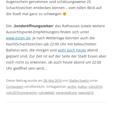
Augenschein genommen und schätzungsweise 25
Schachtzeichen entdecken können – vom tollen Blick auf
die Stadt mal ganz zu schweigen
Die „
Sonderöffnungszeiten
“ des Rathauses (sowie weitere
Aussichtspunkt-Empfehlungen) finden sich unter
www.essen.de
. Je nach Wetterlage könnten auch die
NachtSchachtzeichen (ab 22:00 Uhr mit beleuchteten
Ballons) sein, die morgen und
wohl auch heute
abend
geplant sind. Zur Zeit ist auf der Seite der Stadt Essen aber
noch nicht zu erkennen, ob auch heute abend um 22:00
Uhr geöffnet sein wird…
Dieser Beitrag wurde am
28. Mai 2010
von
Stefan Evertz
unter
Computern
veröffentlicht. Schlagwörter:
archiv
,
kultur
,
ruhr2010
,
ruhr2010-programm
,
ruhrgebiet
,
veranstaltung
,
zwanzig10
.