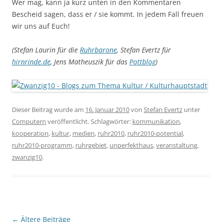
Wer mag, kann ja kurz unten in den Kommentaren
Bescheid sagen, dass er / sie kommt. In jedem Fall freuen
wir uns auf Euch!
(Stefan Laurin für die
Ruhrbarone
, Stefan Evertz für
hirnrinde.de
, Jens Matheuszik für das
Pottblog
)
Dieser Beitrag wurde am
16. Januar 2010
von
Stefan Evertz
unter
Computern
veröffentlicht. Schlagwörter:
kommunikation
,
kooperation
,
kultur
,
medien
,
ruhr2010
,
ruhr2010-potential
,
ruhr2010-programm
,
ruhrgebiet
,
unperfekthaus
,
veranstaltung
,
zwanzig10
.
Beitragsnavigation
←
Ältere Beiträge