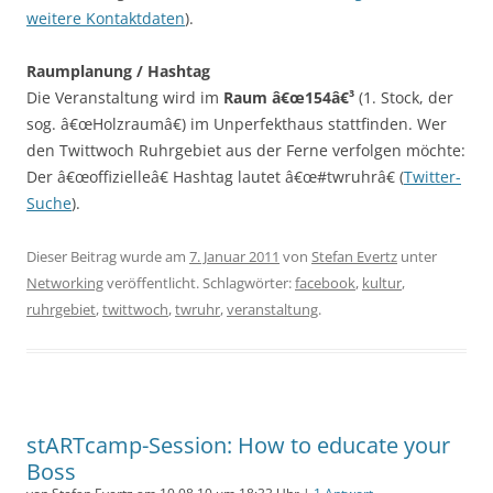
weitere Kontaktdaten
).
Raumplanung / Hashtag
Die Veranstaltung wird im
Raum â€œ154â€³
(1. Stock, der
sog. â€œHolzraumâ€) im Unperfekthaus stattfinden. Wer
den Twittwoch Ruhrgebiet aus der Ferne verfolgen möchte:
Der â€œoffizielleâ€ Hashtag lautet â€œ#twruhrâ€ (
Twitter-
Suche
).
Dieser Beitrag wurde am
7. Januar 2011
von
Stefan Evertz
unter
Networking
veröffentlicht. Schlagwörter:
facebook
,
kultur
,
ruhrgebiet
,
twittwoch
,
twruhr
,
veranstaltung
.
stARTcamp-Session: How to educate your
Boss