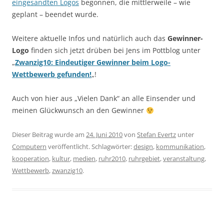
eingesandten Logos
begonnen, die mittlerweile – wie
geplant – beendet wurde.
Weitere aktuelle Infos und natürlich auch das
Gewinner-
Logo
finden sich jetzt drüben bei Jens im Pottblog unter
„
Zwanzig10: Eindeutiger Gewinner beim Logo-
Wettbewerb gefunden!
„!
Auch von hier aus „Vielen Dank“ an alle Einsender und
meinen Glückwunsch an den Gewinner
Dieser Beitrag wurde am
24. Juni 2010
von
Stefan Evertz
unter
Computern
veröffentlicht. Schlagwörter:
design
,
kommunikation
,
kooperation
,
kultur
,
medien
,
ruhr2010
,
ruhrgebiet
,
veranstaltung
,
Wettbewerb
,
zwanzig10
.