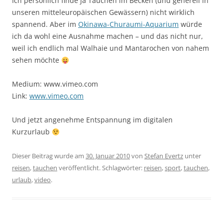
Ich persönlich finde ja Tauchen im Becken (und generell in
unseren mitteleuropäischen Gewässern) nicht wirklich
spannend. Aber im
Okinawa-Churaumi-Aquarium
würde
ich da wohl eine Ausnahme machen – und das nicht nur,
weil ich endlich mal Walhaie und Mantarochen von nahem
sehen möchte
Medium: www.vimeo.com
Link:
www.vimeo.com
Und jetzt angenehme Entspannung im digitalen
Kurzurlaub
Dieser Beitrag wurde am
30. Januar 2010
von
Stefan Evertz
unter
reisen
,
tauchen
veröffentlicht. Schlagwörter:
reisen
,
sport
,
tauchen
,
urlaub
,
video
.