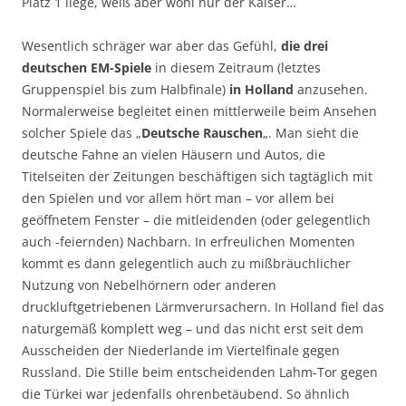
Platz 1 liege, weiß aber wohl nur der Kaiser…
Wesentlich schräger war aber das Gefühl,
die drei
deutschen EM-Spiele
in diesem Zeitraum (letztes
Gruppenspiel bis zum Halbfinale)
in Holland
anzusehen.
Normalerweise begleitet einen mittlerweile beim Ansehen
solcher Spiele das „
Deutsche Rauschen
„. Man sieht die
deutsche Fahne an vielen Häusern und Autos, die
Titelseiten der Zeitungen beschäftigen sich tagtäglich mit
den Spielen und vor allem hört man – vor allem bei
geöffnetem Fenster – die mitleidenden (oder gelegentlich
auch -feiernden) Nachbarn. In erfreulichen Momenten
kommt es dann gelegentlich auch zu mißbräuchlicher
Nutzung von Nebelhörnern oder anderen
druckluftgetriebenen Lärmverursachern. In Holland fiel das
naturgemäß komplett weg – und das nicht erst seit dem
Ausscheiden der Niederlande im Viertelfinale gegen
Russland. Die Stille beim entscheidenden Lahm-Tor gegen
die Türkei war jedenfalls ohrenbetäubend. So ähnlich