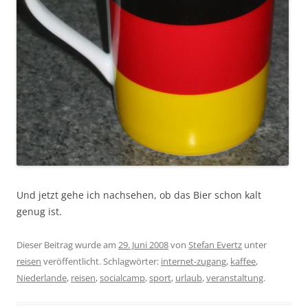
Und jetzt gehe ich nachsehen, ob das Bier schon kalt
genug ist.
Dieser Beitrag wurde am
29. Juni 2008
von
Stefan Evertz
unter
reisen
veröffentlicht. Schlagwörter:
internet-zugang
,
kaffee
,
Niederlande
,
reisen
,
socialcamp
,
sport
,
urlaub
,
veranstaltung
.