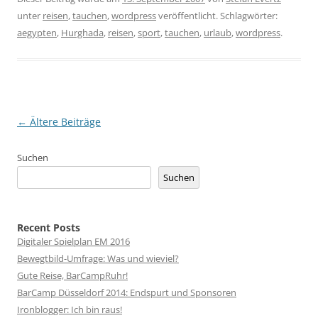
unter
reisen
,
tauchen
,
wordpress
veröffentlicht. Schlagwörter:
aegypten
,
Hurghada
,
reisen
,
sport
,
tauchen
,
urlaub
,
wordpress
.
Beitragsnavigation
←
Ältere Beiträge
Suchen
Suchen
Recent Posts
Digitaler Spielplan EM 2016
Bewegtbild-Umfrage: Was und wieviel?
Gute Reise, BarCampRuhr!
BarCamp Düsseldorf 2014: Endspurt und Sponsoren
Ironblogger: Ich bin raus!