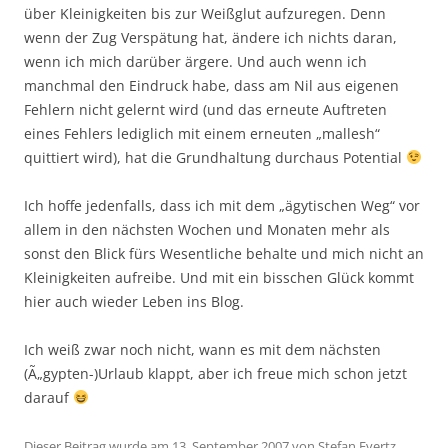
über Kleinigkeiten bis zur Weißglut aufzuregen. Denn
wenn der Zug Verspätung hat, ändere ich nichts daran,
wenn ich mich darüber ärgere. Und auch wenn ich
manchmal den Eindruck habe, dass am Nil aus eigenen
Fehlern nicht gelernt wird (und das erneute Auftreten
eines Fehlers lediglich mit einem erneuten „mallesh“
quittiert wird), hat die Grundhaltung durchaus Potential
Ich hoffe jedenfalls, dass ich mit dem „ägytischen Weg“ vor
allem in den nächsten Wochen und Monaten mehr als
sonst den Blick fürs Wesentliche behalte und mich nicht an
Kleinigkeiten aufreibe. Und mit ein bisschen Glück kommt
hier auch wieder Leben ins Blog.
Ich weiß zwar noch nicht, wann es mit dem nächsten
(Ã„gypten-)Urlaub klappt, aber ich freue mich schon jetzt
darauf
Dieser Beitrag wurde am
13. September 2007
von
Stefan Evertz