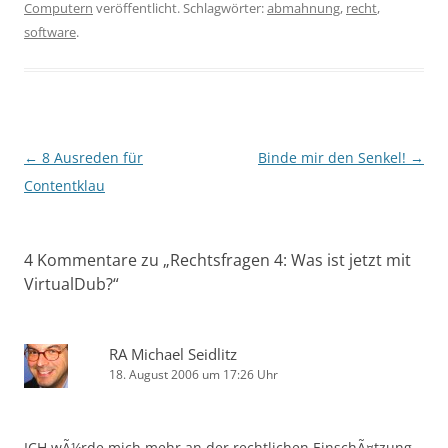
Computern
veröffentlicht. Schlagwörter:
abmahnung
,
recht
,
software
.
Beitragsnavigation
←
8 Ausreden für
Binde mir den Senkel!
→
Contentklau
4 Kommentare zu „
Rechtsfragen 4: Was ist jetzt mit
VirtualDub?
“
RA Michael Seidlitz
18. August 2006 um 17:26 Uhr
ICH wÃ¼rde mich mehr an der rechtlichen EinschÃ¤tzung