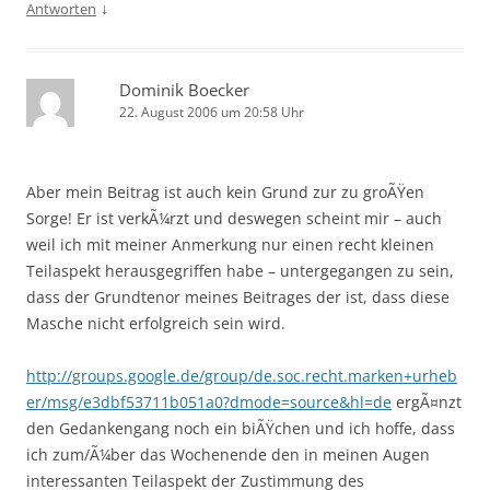
↓
Antworten
Dominik Boecker
22. August 2006 um 20:58 Uhr
Aber mein Beitrag ist auch kein Grund zur zu groÃŸen
Sorge! Er ist verkÃ¼rzt und deswegen scheint mir – auch
weil ich mit meiner Anmerkung nur einen recht kleinen
Teilaspekt herausgegriffen habe – untergegangen zu sein,
dass der Grundtenor meines Beitrages der ist, dass diese
Masche nicht erfolgreich sein wird.
http://groups.google.de/group/de.soc.recht.marken+urheb
er/msg/e3dbf53711b051a0?dmode=source&hl=de
ergÃ¤nzt
den Gedankengang noch ein biÃŸchen und ich hoffe, dass
ich zum/Ã¼ber das Wochenende den in meinen Augen
interessanten Teilaspekt der Zustimmung des