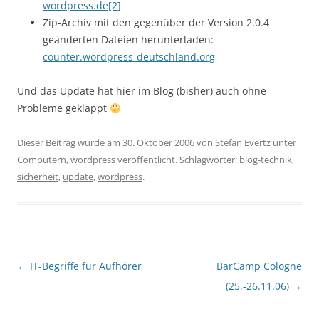
wordpress.de[2]
Zip-Archiv mit den gegenüber der Version 2.0.4
geänderten Dateien herunterladen:
counter.wordpress-deutschland.org
Und das Update hat hier im Blog (bisher) auch ohne
Probleme geklappt
Dieser Beitrag wurde am
30. Oktober 2006
von
Stefan Evertz
unter
Computern
,
wordpress
veröffentlicht. Schlagwörter:
blog-technik
,
sicherheit
,
update
,
wordpress
.
Beitragsnavigation
←
IT-Begriffe für Aufhörer
BarCamp Cologne
(25.-26.11.06)
→