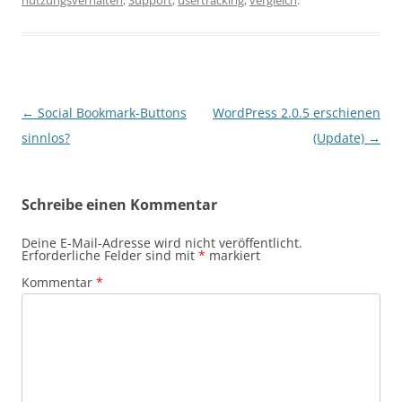
nutzungsverhalten
,
Support
,
usertracking
,
vergleich
.
Beitragsnavigation
←
Social Bookmark-Buttons
WordPress 2.0.5 erschienen
sinnlos?
(Update)
→
Schreibe einen Kommentar
Deine E-Mail-Adresse wird nicht veröffentlicht.
Erforderliche Felder sind mit
*
markiert
Kommentar
*