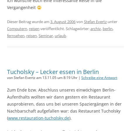
Ich wünsche euch eine interessante Reise in die
Vergangenheit
Dieser Beitrag wurde am
3. August 2006
von
Stefan Evertz
unter
Computern
,
reisen
veröffentlicht. Schlagwörter:
archiv
,
berlin
,
fernsehen
,
reisen
,
Seminar
,
urlaub
.
Tucholsky – Lecker essen in Berlin
von Stefan Evertz am 13.11.05 um 8:19 Uhr |
Schreibe eine Antwort
Zum Ende bzw. Abschluss unseres einwöchigen Berlin-
Aufenthalts wollten wir dann gestern ein Restaurant
ausprobieren, dass uns bei unseren Spaziergängen in der
Nachbarschaft aufgefallen war: das Restaurant Tucholsky
(
www.restauration-tucholsky.de
).