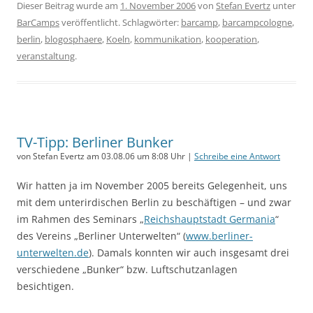
Dieser Beitrag wurde am
1. November 2006
von
Stefan Evertz
unter
BarCamps
veröffentlicht. Schlagwörter:
barcamp
,
barcampcologne
,
berlin
,
blogosphaere
,
Koeln
,
kommunikation
,
kooperation
,
veranstaltung
.
TV-Tipp: Berliner Bunker
von Stefan Evertz am 03.08.06 um 8:08 Uhr |
Schreibe eine Antwort
Wir hatten ja im November 2005 bereits Gelegenheit, uns
mit dem unterirdischen Berlin zu beschäftigen – und zwar
im Rahmen des Seminars „
Reichshauptstadt Germania
“
des Vereins „Berliner Unterwelten“ (
www.berliner-
unterwelten.de
). Damals konnten wir auch insgesamt drei
verschiedene „Bunker“ bzw. Luftschutzanlagen
besichtigen.