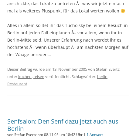
anschickte, das Lokal zu betreten Â– was wir jetzt einfach
mal als weiteres Pluspunkt für das Lokal werten wollen
Alles in allem solltet ihr das Tucholsky bei einem Besuch in
Berlin auf jeden Fall einplanen Â– vor allem, wenn ihr in
Berlin-Mitte seid. Unserer Erfahrung nach werdet ihr es
höchstens Â– wenn überhaupt Â– am nächsten Morgen auf
der Waage bereuen…
Dieser Beitrag wurde am
13. November 2005
von
Stefan Evertz
unter
kochen
,
reisen
veröffentlicht. Schlagwörter:
berlin
,
Restaurant
.
Senfsalon: Den Senf dazu jetzt auch aus
Berlin
von Stefan Evertz am 08.11.05 um 18:42 Uhr |
1 Antwort