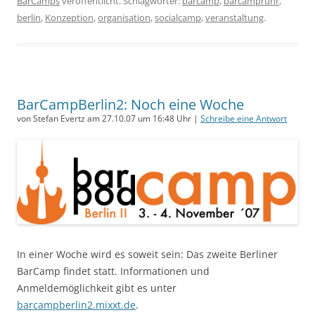
BarCamps
veröffentlicht. Schlagwörter:
barcamp
,
barcampruhr
,
berlin
,
Konzeption
,
organisation
,
socialcamp
,
veranstaltung
.
BarCampBerlin2: Noch eine Woche
von Stefan Evertz am 27.10.07 um 16:48 Uhr |
Schreibe eine Antwort
In einer Woche wird es soweit sein: Das zweite Berliner
BarCamp findet statt. Informationen und
Anmeldemöglichkeit gibt es unter
barcampberlin2.mixxt.de
.