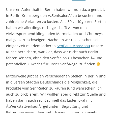
Unseren Aufenthalt in Berlin haben wir nun dazu genutzt,
in Berlin-Kreuzberg den Â„SenfsalonÂ“ zu besuchen und
zahlreiche Varianten zu kosten. Alle 30 verfügbaren Sorten
haben wir allerdings nicht geschafft Â– von den
vielversprechend klingenden Marmeladen und Chutneys
mal ganz zu schweigen. Nachdem wir uns ja schon seit
einiger Zeit mit dem leckeren
Senf aus Monschau
unsere
Küche bereichern, war klar, dass wir nicht nach Berlin
fahren können, ohne den Senfsalon zu besuchen Â– und
potentiellen Zuwachs für unser Senf-Regal zu finden
.
Mittlerweile gibt es an verschiedenen Stellen in Berlin und
in diversen Städten Deutschlands die Möglichkeit, die
Produkte vom Senf-Salon zu kaufen (und wahrscheinlich
auch zu probieren). Wir wollten aber direkt zur Quelle und
haben dann auch recht schnell das Ladenlokal mit
Â„WerkstattverkaufÂ“ gefunden. Begrüßung und
Betreuung waren dann sehr freundlich und angenehm