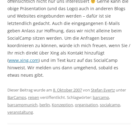
offensichtlich nicht nur uns interessiert
Gerne kann die
obige Präsentation (und das Logo) auch in anderen Blogs
und Websites eingebunden werden – dafür ist sie
letztendlich gedacht. Auch die eingegangenen E-Mails
geben Anlass zur Hoffnung, dass wir nicht alleine beim
SocialCamp sitzen werden. Um die Anfragen besser
koordinieren zu können, würde ich mich freuen, wenn Sie /
Ihr mich direkt über Xing als Kontakt hinzufügt
(
www.xing.com
) und im Text kurz auf das SocialCamp
hinweist. Wir melden uns dann umgehend, sobald es
etwas neues gibt.
Dieser Beitrag wurde am
8. Oktober 2007
von
Stefan Evertz
unter
BarCamps
,
reisen
veröffentlicht. Schlagwörter:
barcamp
,
barcampmunich
,
berlin
,
Konzeption
,
organisation
,
socialcamp
,
veranstaltung
.