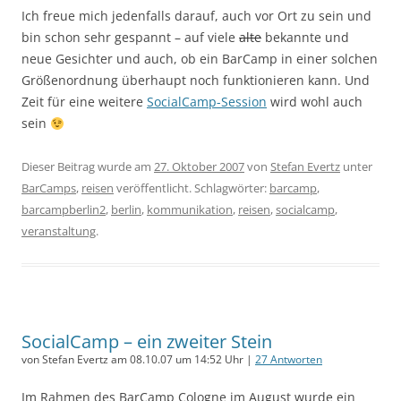
Ich freue mich jedenfalls darauf, auch vor Ort zu sein und
bin schon sehr gespannt – auf viele
alte
bekannte und
neue Gesichter und auch, ob ein BarCamp in einer solchen
Größenordnung überhaupt noch funktionieren kann. Und
Zeit für eine weitere
SocialCamp-Session
wird wohl auch
sein
Dieser Beitrag wurde am
27. Oktober 2007
von
Stefan Evertz
unter
BarCamps
,
reisen
veröffentlicht. Schlagwörter:
barcamp
,
barcampberlin2
,
berlin
,
kommunikation
,
reisen
,
socialcamp
,
veranstaltung
.
SocialCamp – ein zweiter Stein
von Stefan Evertz am 08.10.07 um 14:52 Uhr |
27 Antworten
Im Rahmen des BarCamp Cologne im August wurde ein