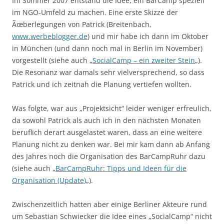
Im Sommer 2007 entstand die Idee, ein BarCamp speziell
im NGO-Umfeld zu machen. Eine erste Skizze der
Ãœberlegungen von Patrick (Breitenbach,
www.werbeblogger.de
) und mir habe ich dann im Oktober
in München (und dann noch mal in Berlin im November)
vorgestellt (siehe auch „
SocialCamp – ein zweiter Stein
„).
Die Resonanz war damals sehr vielversprechend, so dass
Patrick und ich zeitnah die Planung vertiefen wollten.
Was folgte, war aus „Projektsicht“ leider weniger erfreulich,
da sowohl Patrick als auch ich in den nächsten Monaten
beruflich derart ausgelastet waren, dass an eine weitere
Planung nicht zu denken war. Bei mir kam dann ab Anfang
des Jahres noch die Organisation des BarCampRuhr dazu
(siehe auch „
BarCampRuhr: Tipps und Ideen für die
Organisation (Update)
„).
Zwischenzeitlich hatten aber einige Berliner Akteure rund
um Sebastian Schwiecker die Idee eines „SocialCamp“ nicht