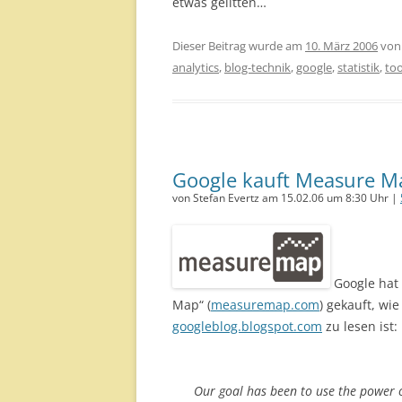
etwas gelitten…
Dieser Beitrag wurde am
10. März 2006
vo
analytics
,
blog-technik
,
google
,
statistik
,
too
Google kauft Measure M
von Stefan Evertz am 15.02.06 um 8:30 Uhr |
Google hat 
Map“ (
measuremap.com
) gekauft, wie
googleblog.blogspot.com
zu lesen ist:
Our goal has been to use the power o