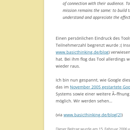
of connection with their audience. 
mission remains the same: to build t
understand and appreciate the effect
Einen persönlichen Eindruck des Tools
Teilnehmerzahl begrenzt wurde ;( Insof
www.basicthinking.de/blog
) verwiese
hat. Bei ihm flog das Tool allerdings
wieder raus.
Ich bin nun gespannt, wie Google diese
das im
November 2005 gestartete Goog
Systems sowie einer weitere Ã–ffnung b
möglich. Wir werden sehen…
(via
www.basicthinking.de/blog[2]
)
Dieser Beitrag wurde am
15. Februar 2006
v