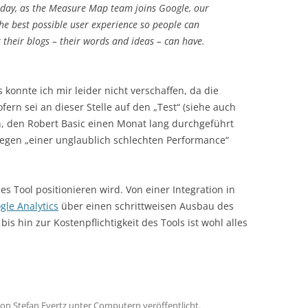
Today, as the Measure Map team joins Google, our
he best possible user experience so people can
 their blogs – their words and ideas – can have.
 konnte ich mir leider nicht verschaffen, da die
ern sei an dieser Stelle auf den „Test“ (siehe auch
n, den Robert Basic einen Monat lang durchgeführt
 wegen „einer unglaublich schlechten Performance“
s Tool positionieren wird. Von einer Integration in
le Analytics
über einen schrittweisen Ausbau des
is hin zur Kostenpflichtigkeit des Tools ist wohl alles
on
Stefan Evertz
unter
Computern
veröffentlicht.