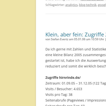
Schlagwörter:
analytics
,
blog-technik
,
googl
Klein, aber fein: Zugriffe
von Stefan Evertz am 05.01.06 um 10:59 Uhr 
Da ich gerne mit Zahlen und Statistike
eine kleine Bilanz 2005 zusammengest
gestartet ist, habe ich die Auswertu
reduziert und somit die wirklich be
Zugriffe hirnrinde.de/
Zeitraum: 01.09.05 – 31.12.05 (122 Tag
Visits / Besucher: 4.653
Visits pro Tag: 38
Seitenabrufe (Pageviews / Impressions
Seitanabrufe pro Tag: 60