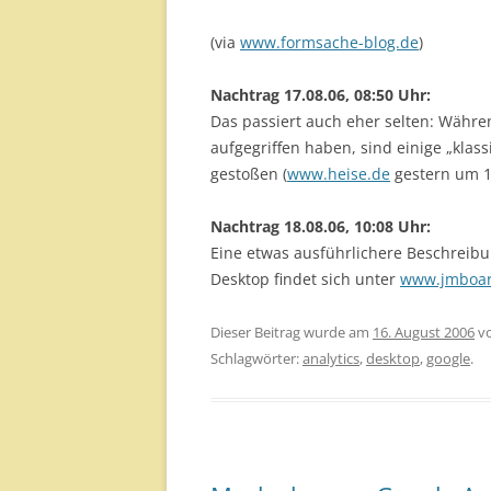
(via
www.formsache-blog.de
)
Nachtrag 17.08.06, 08:50 Uhr:
Das passiert auch eher selten: Währe
aufgegriffen haben, sind einige „klas
gestoßen (
www.heise.de
gestern um 1
Nachtrag 18.08.06, 10:08 Uhr:
Eine etwas ausführlichere Beschreib
Desktop findet sich unter
www.jmboa
Dieser Beitrag wurde am
16. August 2006
v
Schlagwörter:
analytics
,
desktop
,
google
.