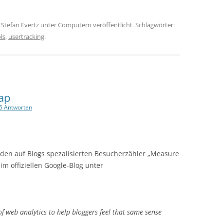
n
Stefan Evertz
unter
Computern
veröffentlicht. Schlagwörter:
ls
,
usertracking
.
ap
5 Antworten
den auf Blogs spezalisierten Besucherzähler „Measure
 im offiziellen Google-Blog unter
f web analytics to help bloggers feel that same sense