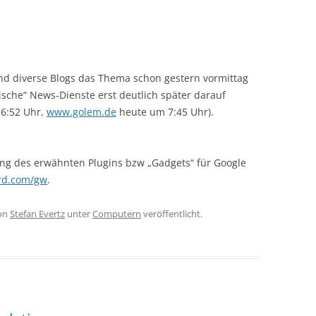
nd diverse Blogs das Thema schon gestern vormittag
sische“ News-Dienste erst deutlich später darauf
6:52 Uhr,
www.golem.de
heute um 7:45 Uhr).
ung des erwähnten Plugins bzw „Gadgets“ für Google
rd.com/gw
.
on
Stefan Evertz
unter
Computern
veröffentlicht.