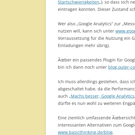
Startschwierigkeiten
„), so dass sich 
eintragen konnten. Dieser Zustand sc
Wer also „Google Analytics“ zur „Mes
nutzen will, kann sich unter
www.goog
Vorraussetzung für die Nutzung ein Go
Einladungen mehr übrig).
Ãœber ein passendes Plugin für Googl
bin ich dann noch unter
blog.outer-c
Ich muss allerdings gestehen, dass ic
abgeschaltet habe, da die Performanc
auch „
Machs besser, Google Analytics
dürfte es nun wohl zu weiteren Eng
Eine ziemlich umfassende Ãœbersicht
interessanten Alternativen zum Google
www.basicthinking.de/blog
.