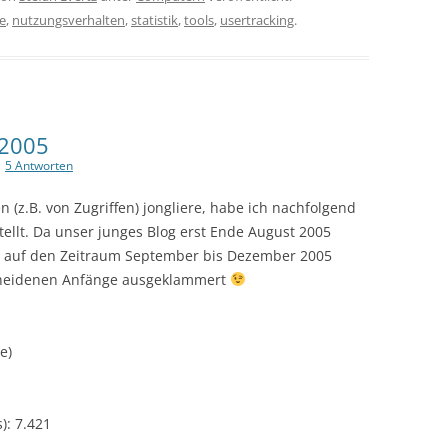
e
,
nutzungsverhalten
,
statistik
,
tools
,
usertracking
.
 2005
|
5 Antworten
n (z.B. von Zugriffen) jongliere, habe ich nachfolgend
ellt. Da unser junges Blog erst Ende August 2005
ng auf den Zeitraum September bis Dezember 2005
scheidenen Anfänge ausgeklammert
e)
): 7.421