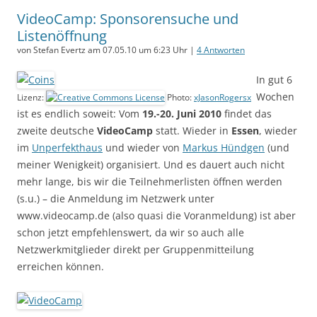
VideoCamp: Sponsorensuche und
Listenöffnung
von Stefan Evertz am 07.05.10 um 6:23 Uhr |
4 Antworten
In gut 6
Wochen
Lizenz:
Photo:
xJasonRogersx
ist es endlich soweit: Vom
19.-20. Juni 2010
findet das
zweite deutsche
VideoCamp
statt. Wieder in
Essen
, wieder
im
Unperfekthaus
und wieder von
Markus Hündgen
(und
meiner Wenigkeit) organisiert. Und es dauert auch nicht
mehr lange, bis wir die Teilnehmerlisten öffnen werden
(s.u.) – die Anmeldung im Netzwerk unter
www.videocamp.de (also quasi die Voranmeldung) ist aber
schon jetzt empfehlenswert, da wir so auch alle
Netzwerkmitglieder direkt per Gruppenmitteilung
erreichen können.