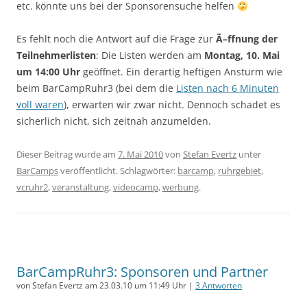
etc. könnte uns bei der Sponsorensuche helfen
Es fehlt noch die Antwort auf die Frage zur
Ã–ffnung der
Teilnehmerlisten
: Die Listen werden am
Montag, 10. Mai
um 14:00 Uhr
geöffnet. Ein derartig heftigen Ansturm wie
beim BarCampRuhr3 (bei dem die
Listen nach 6 Minuten
voll waren
), erwarten wir zwar nicht. Dennoch schadet es
sicherlich nicht, sich zeitnah anzumelden.
Dieser Beitrag wurde am
7. Mai 2010
von
Stefan Evertz
unter
BarCamps
veröffentlicht. Schlagwörter:
barcamp
,
ruhrgebiet
,
vcruhr2
,
veranstaltung
,
videocamp
,
werbung
.
BarCampRuhr3: Sponsoren und Partner
von Stefan Evertz am 23.03.10 um 11:49 Uhr |
3 Antworten