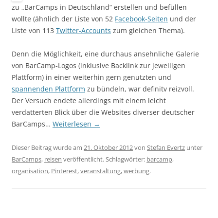
zu „BarCamps in Deutschland“ erstellen und befüllen
wollte (ähnlich der Liste von 52
Facebook-Seiten
und der
Liste von 113
Twitter-Accounts
zum gleichen Thema).
Denn die Möglichkeit, eine durchaus ansehnliche Galerie
von BarCamp-Logos (inklusive Backlink zur jeweiligen
Plattform) in einer weiterhin gern genutzten und
spannenden Plattform
zu bündeln, war definitv reizvoll.
Der Versuch endete allerdings mit einem leicht
verdatterten Blick über die Websites diverser deutscher
BarCamps…
Weiterlesen
→
Dieser Beitrag wurde am
21. Oktober 2012
von
Stefan Evertz
unter
BarCamps
,
reisen
veröffentlicht. Schlagwörter:
barcamp
,
organisation
,
Pinterest
,
veranstaltung
,
werbung
.