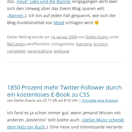
das
„neue“ Logo und die Banner
eingegangen wird (wer
sich den Umweg über das Event-Blog sparen will:
„
Banner
„). Ich bin auf jeden Fall gespannt, wie sich die
Blog-Funktionalität von
Mixxt
schlagen wird
Dieser Beitrag wurde am
14. Januar 2009
von
Stefan Evertz
unter
BarCamps
veröffentlicht. Schlagwörter:
barcamp
,
bcruhr2
,
ruhrgebiet
,
veranstaltung
,
werbung
.
1850 Prozent mehr Twitter-Follower durch
ein kostenloses E-Book zu CSS
von Stefan Evertz am 25.11.08 um 8:10 Uhr |
Schreibe eine Antwort
Ich fand es ja schon immer gut, wenn jemand Wissen mit
anderen „kostenlos“ teilt (siehe auch „
Stefan Münz schenkt
dem Netz ein Buch
„). Eine neue und interessante Variante