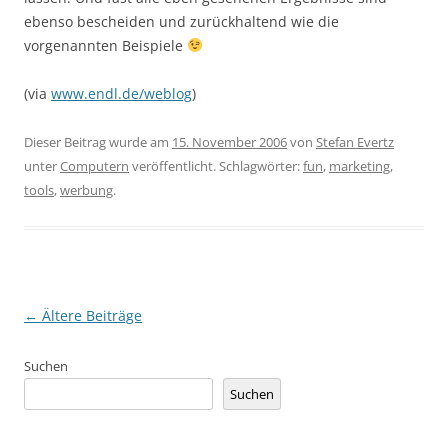
ebenso bescheiden und zurückhaltend wie die
vorgenannten Beispiele
(via
www.endl.de/weblog
)
Dieser Beitrag wurde am
15. November 2006
von
Stefan Evertz
unter
Computern
veröffentlicht. Schlagwörter:
fun
,
marketing
,
tools
,
werbung
.
Beitragsnavigation
←
Ältere Beiträge
Suchen
Suchen