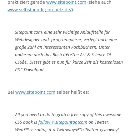
praktiziert gerade
www.sitepoint.com
(siehe auch
www.selbstaendig-im-netz.de/
):
Sitepoint.com, eine sehr wichtige Anlaufstelle für
Webdesigner und -programmierer, verlegt auch eine
große Zahl an interessanten Fachbüchern. Unter
anderem auch das Buch â€œThe Art & Science Of
CSSâ€. Dieses gibt es nun für kurze Zeit als kostenlosen
PDF-Download.
Bei
www.sitepoint.com
selber heißt es:
All you need to do to grab a free copy of this awesome
CSS book is
follow @sitepointdotcom
on Twitter.
Weâ€™re calling it a Twitawayâ€”a Twitter giveaway!