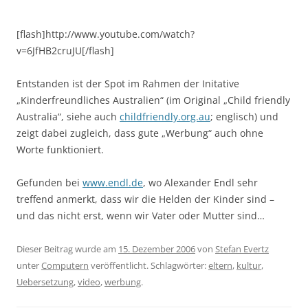
[flash]http://www.youtube.com/watch?
v=6JfHB2cruJU[/flash]
Entstanden ist der Spot im Rahmen der Initative
„Kinderfreundliches Australien“ (im Original „Child friendly
Australia“, siehe auch
childfriendly.org.au
; englisch) und
zeigt dabei zugleich, dass gute „Werbung“ auch ohne
Worte funktioniert.
Gefunden bei
www.endl.de
, wo Alexander Endl sehr
treffend anmerkt, dass wir die Helden der Kinder sind –
und das nicht erst, wenn wir Vater oder Mutter sind…
Dieser Beitrag wurde am
15. Dezember 2006
von
Stefan Evertz
unter
Computern
veröffentlicht. Schlagwörter:
eltern
,
kultur
,
Uebersetzung
,
video
,
werbung
.