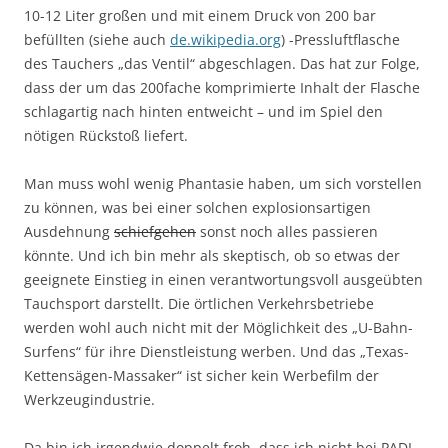
10-12 Liter großen und mit einem Druck von 200 bar
befüllten (siehe auch
de.wikipedia.org
) -Pressluftflasche
des Tauchers „das Ventil“ abgeschlagen. Das hat zur Folge,
dass der um das 200fache komprimierte Inhalt der Flasche
schlagartig nach hinten entweicht – und im Spiel den
nötigen Rückstoß liefert.
Man muss wohl wenig Phantasie haben, um sich vorstellen
zu können, was bei einer solchen explosionsartigen
Ausdehnung
schiefgehen
sonst noch alles passieren
könnte. Und ich bin mehr als skeptisch, ob so etwas der
geeignete Einstieg in einen verantwortungsvoll ausgeübten
Tauchsport darstellt. Die örtlichen Verkehrsbetriebe
werden wohl auch nicht mit der Möglichkeit des „U-Bahn-
Surfens“ für ihre Dienstleistung werben. Und das „Texas-
Kettensägen-Massaker“ ist sicher kein Werbefilm der
Werkzeugindustrie.
Da bin ich irgendwie doppelt froh, dass ich nicht bei PADI,