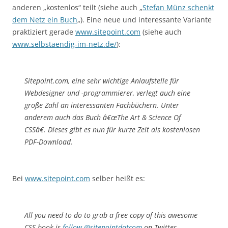
anderen „kostenlos“ teilt (siehe auch „
Stefan Münz schenkt
dem Netz ein Buch
„). Eine neue und interessante Variante
praktiziert gerade
www.sitepoint.com
(siehe auch
www.selbstaendig-im-netz.de/
):
Sitepoint.com, eine sehr wichtige Anlaufstelle für
Webdesigner und -programmierer, verlegt auch eine
große Zahl an interessanten Fachbüchern. Unter
anderem auch das Buch â€œThe Art & Science Of
CSSâ€. Dieses gibt es nun für kurze Zeit als kostenlosen
PDF-Download.
Bei
www.sitepoint.com
selber heißt es:
All you need to do to grab a free copy of this awesome
CSS book is
follow @sitepointdotcom
on Twitter.