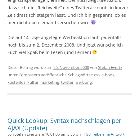
englischsprachige Mehrheit. Dennoch zeigt die Aktion,
dass sich die „Reichweite“ eines Twitteraccounts in kurzer
Zeit drastisch steigern lässt. Und ich bin gespannt, ob es
hier nicht doch jemand versuchen wird
Die auf 14 Tage angelegte Werbeaktion läuft jedenfalls
noch bis zum 2. Dezember 2008. Und jetzt wünsche ich
Euch viel Spaß beim Lesen (und Lernen)
Dieser Beitrag wurde am
25. November 2008
von
Stefan Evertz
unter
Computern
veröffentlicht. Schlagwörter:
css
,
e-book
,
kostenlos
,
kultur
,
marketing
,
twitter
,
werbung
.
Quick Lookup: Syntax nachschlagen per
AJAX (Update)
von Stefan Evertz am 16.01.06 um 5:55 Uhr |
Schreibe eine Antwort