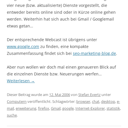
vier neue (bzw. aktualisierte) Dienste vorgestellt, die
entweder bereits online sind oder in Kürze online gehen
werden. Weiterhin hat sich auch bei Gmail / Googlemail
etwas getan…
Der entsprechende Webcast ist übrigens unter
www.google.com
zu finden, eine kompakte
Zusammenfassung findet sich bei
seo-marketing-blog.de
.
Aber nun wollen wir doch mal einen genaueren Blick auf
die einzelnen Dienste bzw. Neuerungen werfen…
Weiterlesen
→
Dieser Beitrag wurde am
12. Mai 2006
von
Stefan Evertz
unter
Computern
veröffentlicht. Schlagwörter:
browser
,
chat
,
desktop
,
e-
mail
,
erweiterung
,
firefox
,
Gmail
,
google
,
Internet-Explorer
,
statistik
,
suche
.