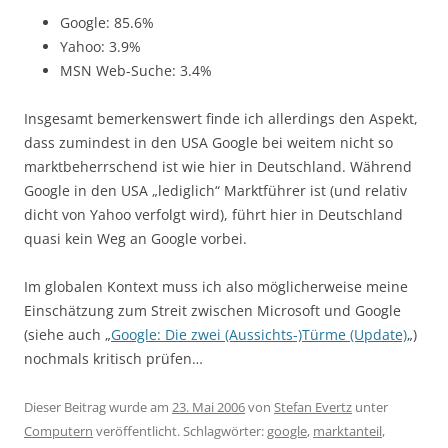
Google: 85.6%
Yahoo: 3.9%
MSN Web-Suche: 3.4%
Insgesamt bemerkenswert finde ich allerdings den Aspekt,
dass zumindest in den USA Google bei weitem nicht so
marktbeherrschend ist wie hier in Deutschland. Während
Google in den USA „lediglich“ Marktführer ist (und relativ
dicht von Yahoo verfolgt wird), führt hier in Deutschland
quasi kein Weg an Google vorbei.
Im globalen Kontext muss ich also möglicherweise meine
Einschätzung zum Streit zwischen Microsoft und Google
(siehe auch „
Google: Die zwei (Aussichts-)Türme (Update)
„)
nochmals kritisch prüfen…
Dieser Beitrag wurde am
23. Mai 2006
von
Stefan Evertz
unter
Computern
veröffentlicht. Schlagwörter:
google
,
marktanteil
,