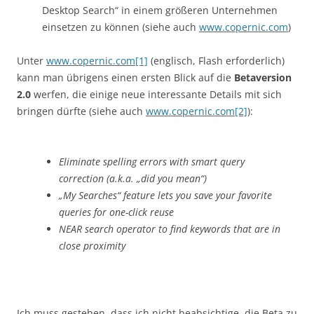
Desktop Search“ in einem größeren Unternehmen
einsetzen zu können (siehe auch
www.copernic.com
)
Unter
www.copernic.com[1]
(englisch, Flash erforderlich)
kann man übrigens einen ersten Blick auf die
Betaversion
2.0
werfen, die einige neue interessante Details mit sich
bringen dürfte (siehe auch
www.copernic.com[2]
):
Eliminate spelling errors with smart query
correction (a.k.a. „did you mean“)
„My Searches“ feature lets you save your favorite
queries for one-click reuse
NEAR search operator to find keywords that are in
close proximity
Ich muss gestehen, dass ich nicht beabsichtige, die Beta zu