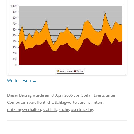
Weiterlesen
→
Dieser Beitrag wurde am
8. April 2006
von
Stefan Evertz
unter
Computern
veröffentlicht. Schlagwörter:
archiv
,
Intern
,
nutzungsverhalten
,
statistik
,
suche
,
usertracking
.